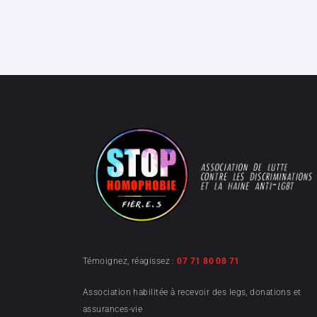
Témoignez, réagissez :
07 71 80 08 71
Association habilitée à recevoir des legs, donations et
assurances-vie