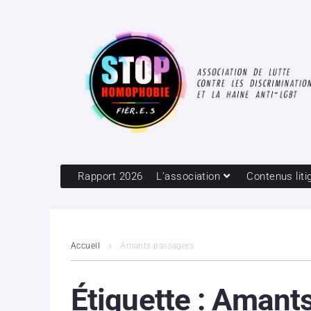
Rapport 2026
L’association
Contenus liti
Accueil
Amants passagers
Étiquette :
Amants