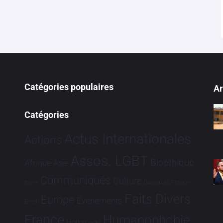
Catégories populaires
Ar
Catégories
Actus Internationales
Actions
Assos. LGBT
Bioéthique
Afrique
Asie
Communiqués
Culture
Dialogues France-
Brève
Faits Divers
Europe
Evénements
Brésil
France
Humanophobie
Hommage