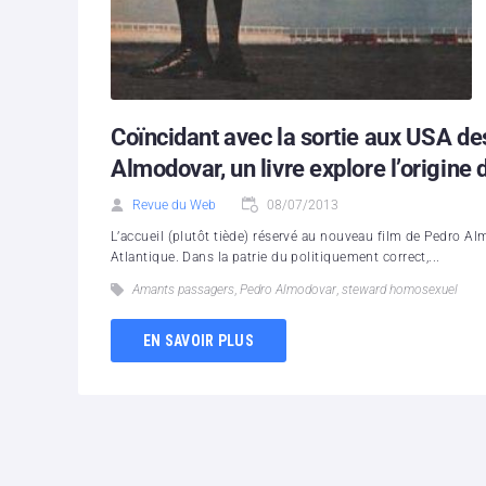
Coïncidant avec la sortie aux USA d
Almodovar, un livre explore l’origin
Revue du Web
08/07/2013
L’accueil (plutôt tiède) réservé au nouveau film de Pedro Al
Atlantique. Dans la patrie du politiquement correct,...
Amants passagers
,
Pedro Almodovar
,
steward homosexuel
EN SAVOIR PLUS