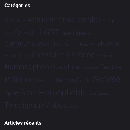
Catégories
Actus Internationales
Actions
Afrique
Assos. LGBT
Bioéthique
Asie
Brève
Communiqués
Europe
Culture
Dialogues France-Brésil
France
Faits Divers
Evénements
Hommage
Humanophobie
Justice
People
Partenariat
Société
Politiques
Santé
Religion
Projets
Stop Homophobie
Sport
Tech
Tribune
Vidéo
Témoignage
Études
Articles récents