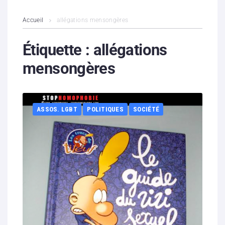
L’association
Accueil
allégations mensongères
Contenus litigieux
Étiquette :
allégations
mensongères
Nous soutenir
Boutique
ASSOS. LGBT
POLITIQUES
SOCIÉTÉ
Partenaires
Contacts
Hébergement solidaire