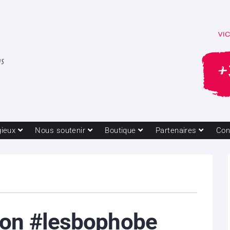
gieux
Nous soutenir
Boutique
Partenaires
Con
ion #lesbophobe