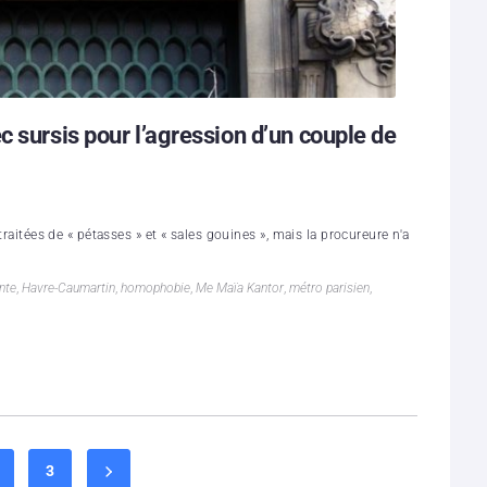
 sursis pour l’agression d’un couple de
traitées de « pétasses » et « sales gouines », mais la procureure n'a
nte
,
Havre-Caumartin
,
homophobie
,
Me Maïa Kantor
,
métro parisien
,
3