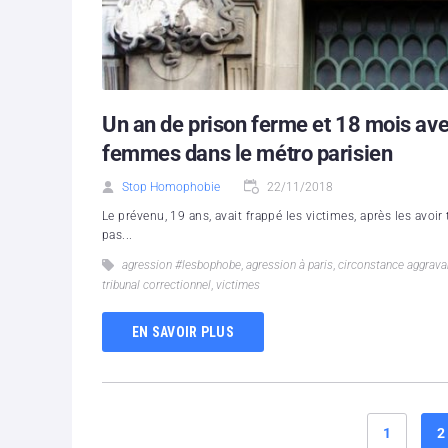
Un an de prison ferme et 18 mois avec
femmes dans le métro parisien
Stop Homophobie
22/11/2018
Le prévenu, 19 ans, avait frappé les victimes, après les avoir 
pas...
agression #lesbophobe
,
agression à paris
,
circonstance aggrava
tribunal correctionnel
,
victimes
EN SAVOIR PLUS
1
2