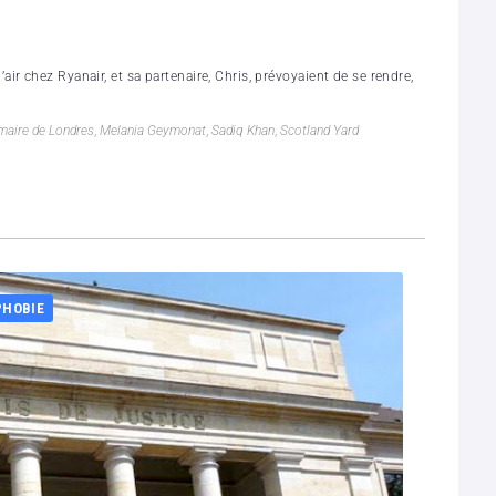
r chez Ryanair, et sa partenaire, Chris, prévoyaient de se rendre,
maire de Londres
,
Melania Geymonat
,
Sadiq Khan
,
Scotland Yard
PHOBIE