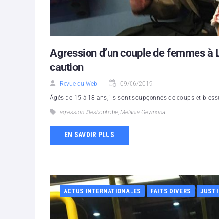
Agression d’un couple de femmes à L
caution
Revue du Web
09/06/2019
Âgés de 15 à 18 ans, ils sont soupçonnés de coups et blessu
agression #lesbophobe
,
Melania Geymona
EN SAVOIR PLUS
ACTUS INTERNATIONALES
FAITS DIVERS
JUSTI