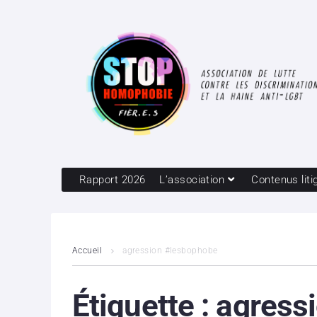
Rapport 2026
L’association
Contenus liti
Accueil
agression #lesbophobe
Étiquette :
agress