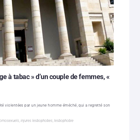
age à tabac » d’un couple de femmes, «
 été violentées par un jeune homme éméché, qui a regretté son
omosexuels
,
injures lesbophobes
,
lesbophobie