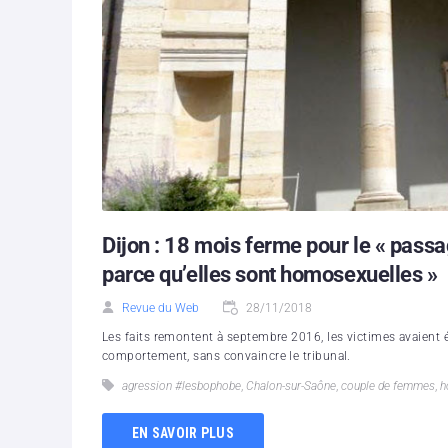
Dijon : 18 mois ferme pour le « pass
parce qu’elles sont homosexuelles »
Revue du Web
28/11/2018
Les faits remontent à septembre 2016, les victimes avaient
comportement, sans convaincre le tribunal.
agression #lesbophobe
,
Chalon-sur-Saône
,
couple de femmes
,
h
EN SAVOIR PLUS