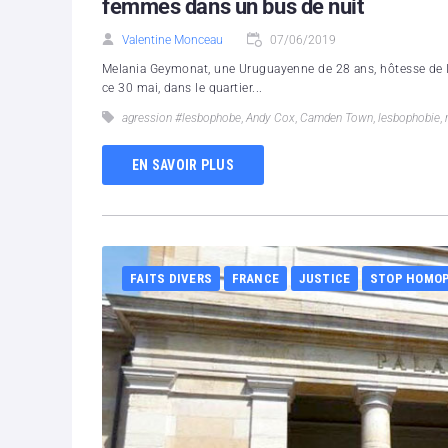
femmes dans un bus de nuit
Valentine Monceau
07/06/2019
Melania Geymonat, une Uruguayenne de 28 ans, hôtesse de l’ai
ce 30 mai, dans le quartier...
agression #lesbophobe
,
Andy Cox
,
Camden Town
,
lesbophobie
,
EN SAVOIR PLUS
FAITS DIVERS
FRANCE
JUSTICE
STOP HOMO