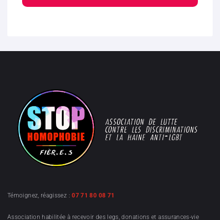
Témoignez, réagissez :
07 71 80 08 71
Association habilitée à recevoir des legs, donations et assurances-vie