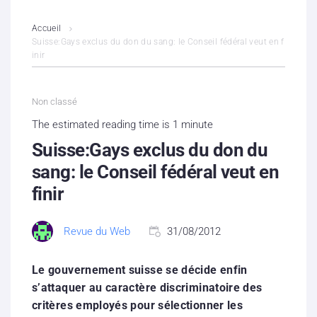
L’association
Accueil
Suisse:Gays exclus du don du sang: le Conseil fédéral veut en f
inir
Contenus litigieux
Nous soutenir
Non classé
The estimated reading time is 1 minute
Boutique
Suisse:Gays exclus du don du
Partenaires
sang: le Conseil fédéral veut en
finir
Contacts
Revue du Web
31/08/2012
Hébergement solidaire
Le gouvernement suisse se décide enfin
s’attaquer au caractère discriminatoire des
critères employés pour sélectionner les