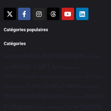
Catégories populaires
Catégories
Actus Internationales
Actions
Afrique
Assos. LGBT
Bioéthique
Asie
Brève
Communiqués
Europe
Culture
Dialogues France-Brésil
France
Faits Divers
Evénements
Hommage
Humanophobie
Justice
People
Partenariat
Société
Politiques
Santé
Religion
Projets