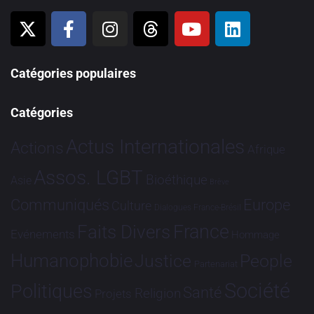
Catégories populaires
Catégories
Actus Internationales
Actions
Afrique
Assos. LGBT
Bioéthique
Asie
Brève
Communiqués
Europe
Culture
Dialogues France-Brésil
France
Faits Divers
Evénements
Hommage
Humanophobie
Justice
People
Partenariat
Société
Politiques
Santé
Religion
Projets