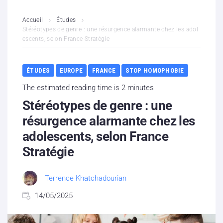
L’association
Accueil
Études
Stéréotypes de genre : une résurgence alarmante chez les adol
escents, selon France Stratégie
Contenus litigieux
Nous soutenir
ÉTUDES
EUROPE
FRANCE
STOP HOMOPHOBIE
The estimated reading time is 2 minutes
Boutique
Stéréotypes de genre : une
Partenaires
résurgence alarmante chez les
adolescents, selon France
Contacts
Stratégie
Hébergement solidaire
Terrence Khatchadourian
14/05/2025