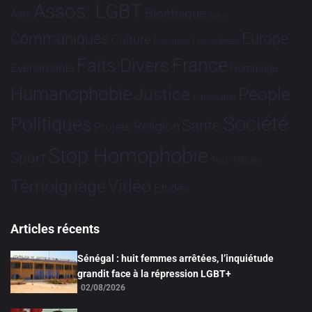
Assos. LGBT
Bioéthique
Asie
Brève
Communiqués
Europe
Culture
Dialogues France-Brésil
France
Faits Divers
Evénements
Hommage
Humanophobie
Justice
People
Partenariat
Société
Politiques
Santé
Religion
Projets
Stop Homophobie
Sport
Tech
Tribune
Vidéo
Témoignage
Études
Articles récents
Sénégal : huit femmes arrêtées, l’inquiétude
grandit face à la répression LGBT+
02/08/2026