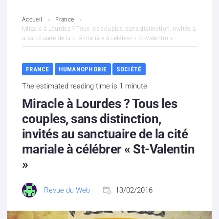
L’association
Accueil
France
Miracle à Lourdes ? Tous les couples, sans distinction, invités a
u sanctuaire de la cité mariale à célébrer « St-Valentin »
Contenus litigieux
Nous soutenir
FRANCE
HUMANOPHOBIE
SOCIÉTÉ
The estimated reading time is 1 minute
Boutique
Miracle à Lourdes ? Tous les
Partenaires
couples, sans distinction,
invités au sanctuaire de la cité
Contacts
mariale à célébrer « St-Valentin
»
Hébergement solidaire
Revue du Web
13/02/2016