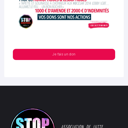
Je fais un don