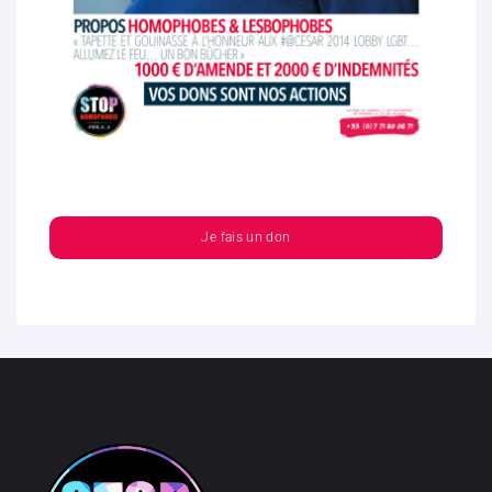
Je fais un don