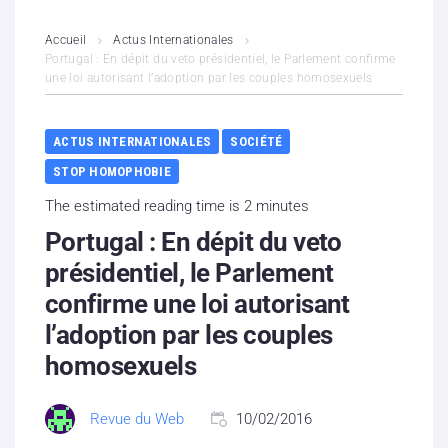
L’association
Accueil
Actus Internationales
Portugal : En dépit du veto présidentiel, le Parlement confirme
une loi autorisant l’adoption par les couples homosexuels
Contenus litigieux
Nous soutenir
ACTUS INTERNATIONALES
SOCIÉTÉ
STOP HOMOPHOBIE
Boutique
The estimated reading time is 2 minutes
Partenaires
Portugal : En dépit du veto
présidentiel, le Parlement
Contacts
confirme une loi autorisant
l’adoption par les couples
Hébergement solidaire
homosexuels
Revue du Web
10/02/2016