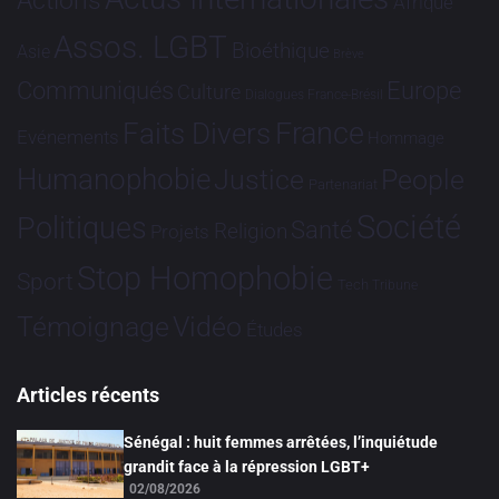
Actions
Afrique
Assos. LGBT
Bioéthique
Asie
Brève
Communiqués
Europe
Culture
Dialogues France-Brésil
France
Faits Divers
Evénements
Hommage
Humanophobie
Justice
People
Partenariat
Société
Politiques
Santé
Religion
Projets
Stop Homophobie
Sport
Tech
Tribune
Vidéo
Témoignage
Études
Articles récents
Sénégal : huit femmes arrêtées, l’inquiétude
grandit face à la répression LGBT+
02/08/2026