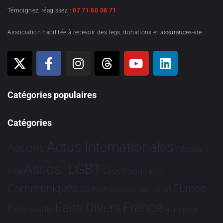
Témoignez, réagissez :
07 71 80 08 71
Association habilitée à recevoir des legs, donations et assurances-vie
Catégories populaires
Catégories
Actus Internationales
Actions
Afrique
Assos. LGBT
Bioéthique
Asie
Brève
Communiqués
Europe
Culture
Dialogues France-Brésil
France
Faits Divers
Evénements
Hommage