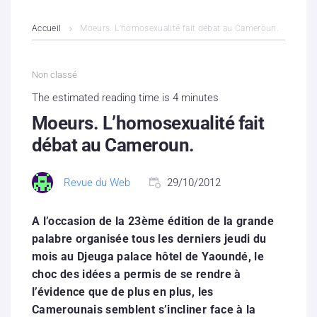
L’association
Accueil
Moeurs. L’homosexualité fait débat au Cameroun.
Contenus litigieux
Non classé
Nous soutenir
The estimated reading time is 4 minutes
Moeurs. L’homosexualité fait
Boutique
débat au Cameroun.
Partenaires
Revue du Web
29/10/2012
Contacts
A l’occasion de la 23ème édition de la grande
Hébergement solidaire
palabre organisée tous les derniers jeudi du
mois au Djeuga palace hôtel de Yaoundé, le
choc des idées a permis de se rendre à
l’évidence que de plus en plus, les
Camerounais semblent s’incliner face à la