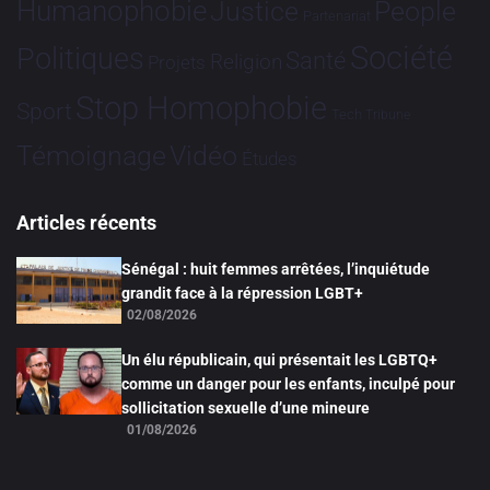
Humanophobie
Justice
People
Partenariat
Société
Politiques
Santé
Religion
Projets
Stop Homophobie
Sport
Tech
Tribune
Vidéo
Témoignage
Études
Articles récents
Sénégal : huit femmes arrêtées, l’inquiétude
grandit face à la répression LGBT+
02/08/2026
Un élu républicain, qui présentait les LGBTQ+
comme un danger pour les enfants, inculpé pour
sollicitation sexuelle d’une mineure
01/08/2026