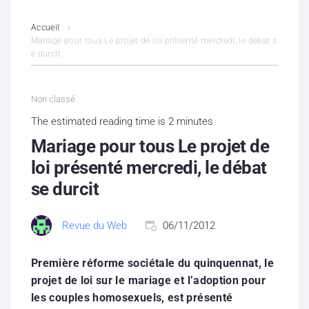
L’association
Accueil
Mariage pour tous Le projet de loi présenté mercredi, le débat s
e durcit
Contenus litigieux
Nous soutenir
Non classé
The estimated reading time is 2 minutes
Boutique
Mariage pour tous Le projet de
Partenaires
loi présenté mercredi, le débat
se durcit
Contacts
Revue du Web
06/11/2012
Hébergement solidaire
Première réforme sociétale du quinquennat, le
projet de loi sur le mariage et l’adoption pour
les couples homosexuels, est présenté