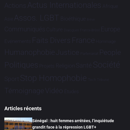
Actus Internationales
Actions
Afrique
Assos. LGBT
Bioéthique
Asie
Brève
Communiqués
Europe
Culture
Dialogues France-Brésil
France
Faits Divers
Evénements
Hommage
Humanophobie
Justice
People
Partenariat
Société
Politiques
Santé
Religion
Projets
Stop Homophobie
Sport
Tech
Tribune
Vidéo
Témoignage
Études
Articles récents
Sénégal : huit femmes arrêtées, l’inquiétude
grandit face à la répression LGBT+