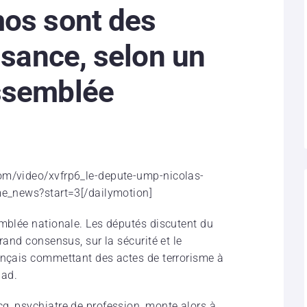
mos sont des
ssance, selon un
ssemblée
om/video/xvfrp6_le-depute-ump-nicolas-
sme_news?start=3[/dailymotion]
emblée nationale. Les députés discutent du
rand consensus, sur la sécurité et le
ançais commettant des actes de terrorisme à
had.
q, psychiatre de profession, monte alors à