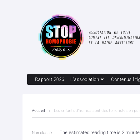
Rapport 2026
L’association
Contenus liti
Accueil
Les enfants d’homos sont des terroristes en pu
The estimated reading time is 2 minut
Non classé