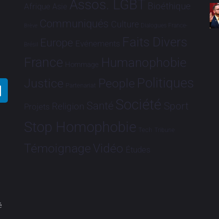
Assos. LGBT
Bioéthique
Afrique
Asie
Communiqués
Culture
Dialogues France-
Brève
Faits Divers
Europe
Evénements
Brésil
France
Humanophobie
Hommage
Politiques
Justice
People
Partenariat
Société
Santé
Sport
Religion
Projets
Stop Homophobie
Tech
Tribune
Vidéo
Témoignage
Études
é