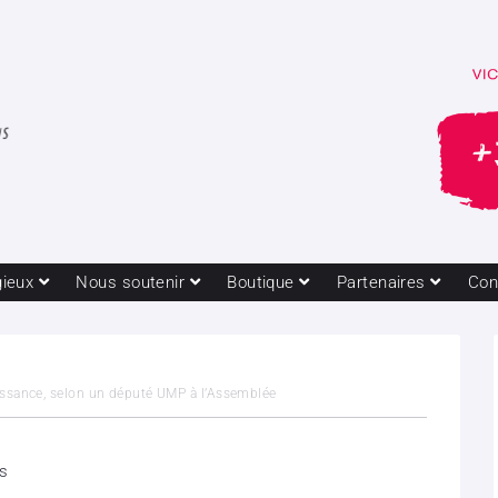
gieux
Nous soutenir
Boutique
Partenaires
Con
issance, selon un député UMP à l’Assemblée
es