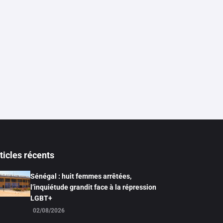
ticles récents
Sénégal : huit femmes arrêtées,
l’inquiétude grandit face à la répression
LGBT+
02/08/2026