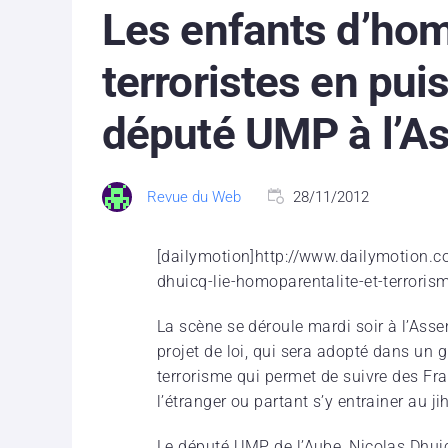
Les enfants d’ho
terroristes en pui
député UMP à l’A
Revue du Web
28/11/2012
[dailymotion]http://www.dailymotion.c
dhuicq-lie-homoparentalite-et-terrori
La scène se déroule mardi soir à l’Ass
projet de loi, qui sera adopté dans un g
terrorisme qui permet de suivre des Fr
l’étranger ou partant s’y entrainer au ji
Le député UMP de l’Aube, Nicolas Dhuic