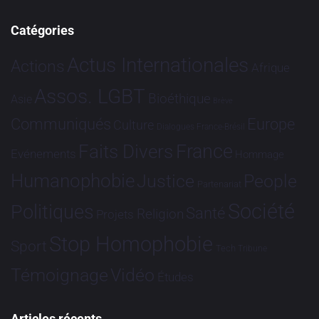
Catégories
Actus Internationales
Actions
Afrique
Assos. LGBT
Bioéthique
Asie
Brève
Communiqués
Europe
Culture
Dialogues France-Brésil
France
Faits Divers
Evénements
Hommage
Humanophobie
Justice
People
Partenariat
Société
Politiques
Santé
Religion
Projets
Stop Homophobie
Sport
Tech
Tribune
Vidéo
Témoignage
Études
Articles récents