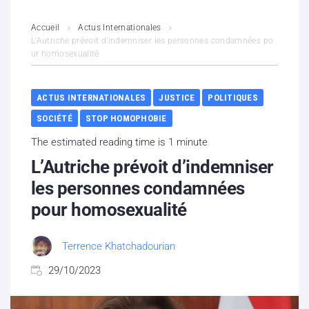
L’association
Accueil
Actus Internationales
L’Autriche prévoit d’indemniser les personnes condamnées po
ur homosexualité
Contenus litigieux
Nous soutenir
ACTUS INTERNATIONALES
JUSTICE
POLITIQUES
SOCIÉTÉ
STOP HOMOPHOBIE
Boutique
The estimated reading time is 1 minute
Partenaires
L’Autriche prévoit d’indemniser
les personnes condamnées
Contacts
pour homosexualité
Hébergement solidaire
Terrence Khatchadourian
29/10/2023