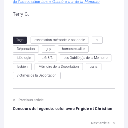
de l’association
Les « Oublié-e-s » de la Mémoire
Terry G.
association mémorielle nationale
bi
Tags
Déportation
gay
homosexualite
idéologie
L.G.B.T.
Les Oublié(e)s de la Mémoire
lesbien
Mémoire de la Déportation
trans
victimes de la Déportation
Previous article
Concours de légende: celui avec Frigide et Christian
Next article