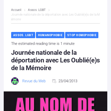
L’association
Accueil
Assos. LGBT
Journée nationale de la déportation avec Les Oublié(e)s de la M
émoire
Contenus litigieux
Nous soutenir
ASSOS. LGBT
HUMANOPHOBIE
STOP HOMOPHOBIE
The estimated reading time is 1 minute
Boutique
Journée nationale de la
Partenaires
déportation avec Les Oublié(e)s
de la Mémoire
Contacts
Revue du Web
23/04/2013
Hébergement solidaire