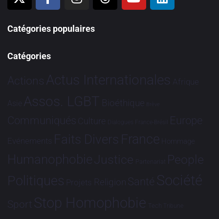
Catégories populaires
Catégories
Actus Internationales
Actions
Afrique
Assos. LGBT
Bioéthique
Asie
Brève
Communiqués
Europe
Culture
Dialogues France-Brésil
France
Faits Divers
Evénements
Hommage
Humanophobie
Justice
People
Partenariat
Société
Politiques
Santé
Religion
Projets
Stop Homophobie
Sport
Tech
Tribune