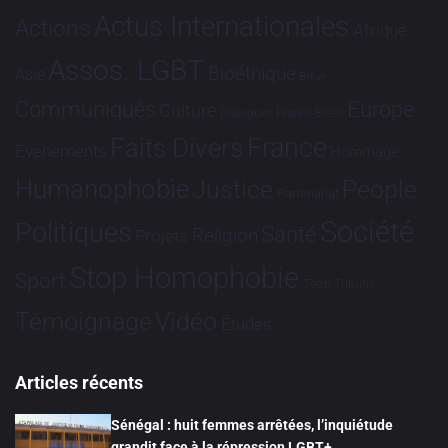
Actus Internationales
Actions
Afrique
Assos. LGBT
Bioéthique
Asie
Brève
Communiqués
Europe
Culture
Dialogues France-Brésil
France
Faits Divers
Evénements
Hommage
Humanophobie
Justice
People
Partenariat
Société
Politiques
Santé
Religion
Projets
Stop Homophobie
Sport
Tech
Tribune
Vidéo
Témoignage
Études
Articles récents
Sénégal : huit femmes arrêtées, l’inquiétude
grandit face à la répression LGBT+