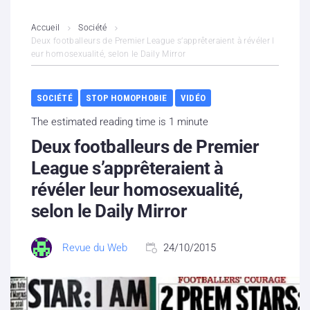
L’association
Accueil
Société
Deux footballeurs de Premier League s’apprêteraient à révéler l
eur homosexualité, selon le Daily Mirror
Contenus litigieux
Nous soutenir
SOCIÉTÉ
STOP HOMOPHOBIE
VIDÉO
The estimated reading time is 1 minute
Boutique
Deux footballeurs de Premier
Partenaires
League s’apprêteraient à
révéler leur homosexualité,
Contacts
selon le Daily Mirror
Hébergement solidaire
Revue du Web
24/10/2015