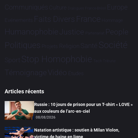
Communiqués
Europe
Culture
Dialogues France-Brésil
France
Faits Divers
Evénements
Hommage
Humanophobie
Justice
People
Partenariat
Société
Politiques
Santé
Religion
Projets
Stop Homophobie
Sport
Tech
Tribune
Vidéo
Témoignage
Études
Articles récents
Russie : 10 jours de prison pour un T-shirt « LOVE »
aux couleurs de l’arc-en-ciel
08/08/2026
Natation artistique : soutien à Milan Violon,
victime de haine en ligne