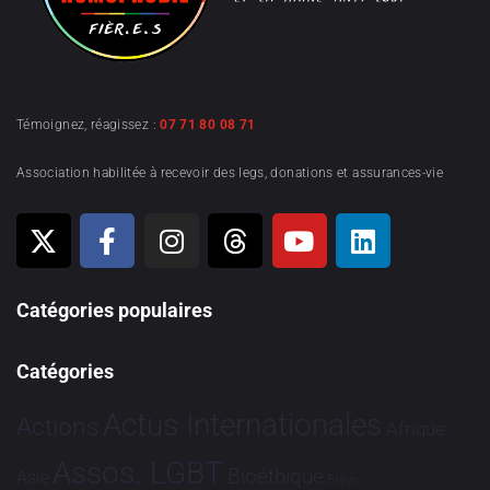
Témoignez, réagissez :
07 71 80 08 71
Association habilitée à recevoir des legs, donations et assurances-vie
Catégories populaires
Catégories
Actus Internationales
Actions
Afrique
Assos. LGBT
Bioéthique
Asie
Brève