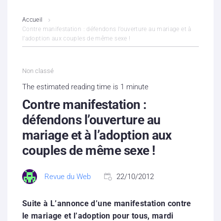
L’association
Accueil
Contre manifestation : défendons l’ouverture au mariage et à
l’adoption aux couples de même sexe !
Contenus litigieux
Nous soutenir
Non classé
The estimated reading time is 1 minute
Boutique
Contre manifestation :
Partenaires
défendons l’ouverture au
mariage et à l’adoption aux
Contacts
couples de même sexe !
Hébergement solidaire
Revue du Web
22/10/2012
Suite à L’annonce d’une manifestation contre
le mariage et l’adoption pour tous, mardi