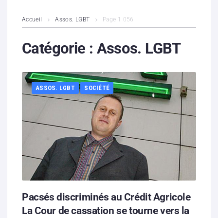
L’association
Accueil
Assos. LGBT
Page 1 056
Contenus litigieux
Catégorie :
Assos. LGBT
Nous soutenir
ASSOS. LGBT
SOCIÉTÉ
Boutique
Partenaires
Contacts
Hébergement solidaire
Pacsés discriminés au Crédit Agricole
La Cour de cassation se tourne vers la