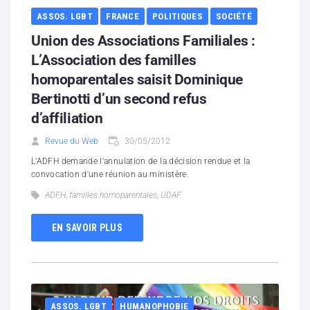
ASSOS. LGBT
FRANCE
POLITIQUES
SOCIÉTÉ
Union des Associations Familiales :
L’Association des familles
homoparentales saisit Dominique
Bertinotti d’un second refus
d’affiliation
Revue du Web
30/05/2012
L'ADFH demande l'annulation de la décision rendue et la
convocation d'une réunion au ministère.
ADFH
,
familles homoparentales
,
UDAF
EN SAVOIR PLUS
ASSOS. LGBT
HUMANOPHOBIE