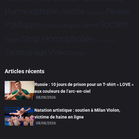
Humanophobie
Justice
People
Partenariat
Société
Politiques
Santé
Religion
Projets
Stop Homophobie
Sport
Tech
Tribune
Vidéo
Témoignage
Études
Articles récents
Russie : 10 jours de prison pour un T-shirt « LOVE »
aux couleurs de l’arc-en-ciel
08/08/2026
Natation artistique : soutien à Milan Violon,
victime de haine en ligne
08/08/2026