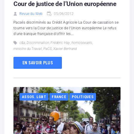
Cour de justice de l’Union européenne
Revue du Web
05/06/2012
Pacsés discriminés au Crédit Agricole La Cour de cassation se
tourne vers la Cour de justice de l'Union européenne Le refus
d'une banque française d'offrir les...
c&a
,
Discrimination
,
Frédéric Hay
,
homosexuels
,
ministre du Travail
,
PaCS
,
Xavier Bertrand
EN SAVOIR PLUS
ASSOS. LGBT
FRANCE
POLITIQUES