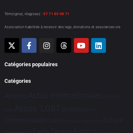
Témoignez, réagissez :
07 71 80 08 71
Association habilitée à recevoir des legs, donations et assurances-vie
Catégories populaires
Catégories
Actus Internationales
Actions
Afrique
Assos. LGBT
Bioéthique
Asie
Brève
Communiqués
Europe
Culture
Dialogues France-Brésil
France
Faits Divers
Evénements
Hommage