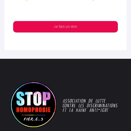
Je fais un don