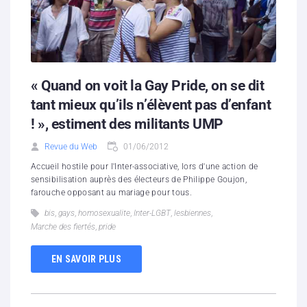
« Quand on voit la Gay Pride, on se dit
tant mieux qu’ils n’élèvent pas d’enfant
! », estiment des militants UMP
Revue du Web
01/06/2012
Accueil hostile pour l'Inter-associative, lors d'une action de
sensibilisation auprès des électeurs de Philippe Goujon,
farouche opposant au mariage pour tous.
bis
,
gays
,
homosexualite
,
Inter-LGBT
,
lesbiennes
,
Marche des fiertés
,
pride
EN SAVOIR PLUS