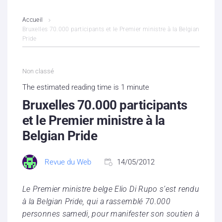
L’association
Accueil
Bruxelles 70.000 participants et le Premier ministre à la Belgian
Pride
Contenus litigieux
Nous soutenir
Non classé
The estimated reading time is 1 minute
Boutique
Bruxelles 70.000 participants
Partenaires
et le Premier ministre à la
Belgian Pride
Contacts
Revue du Web
14/05/2012
Hébergement solidaire
Le Premier ministre belge Elio Di Rupo s’est rendu
à la Belgian Pride, qui a rassemblé 70.000
personnes samedi, pour manifester son soutien à