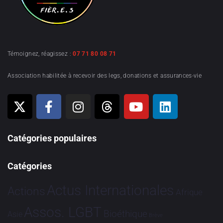
Témoignez, réagissez :
07 71 80 08 71
Association habilitée à recevoir des legs, donations et assurances-vie
Catégories populaires
Catégories
Actus Internationales
Actions
Afrique
Assos. LGBT
Bioéthique
Asie
Brève