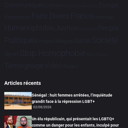
Communiqués
Europe
Culture
Dialogues France-Brésil
France
Faits Divers
Evénements
Hommage
Humanophobie
Justice
People
Partenariat
Société
Politiques
Santé
Religion
Projets
Stop Homophobie
Sport
Tech
Tribune
Vidéo
Témoignage
Études
Articles récents
Sénégal : huit femmes arrêtées, l’inquiétude
grandit face à la répression LGBT+
02/08/2026
Un élu républicain, qui présentait les LGBTQ+
comme un danger pour les enfants, inculpé pour