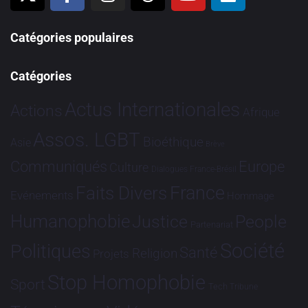
Catégories populaires
Catégories
Actus Internationales
Actions
Afrique
Assos. LGBT
Bioéthique
Asie
Brève
Communiqués
Europe
Culture
Dialogues France-Brésil
France
Faits Divers
Evénements
Hommage
Humanophobie
Justice
People
Partenariat
Société
Politiques
Santé
Religion
Projets
Stop Homophobie
Sport
Tech
Tribune