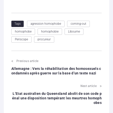
agression homophobe
coming-out
Tags
homophobe
homophobie
Libourne
Periscope
procureur
Previous article
Allemagne : Vers la réhabilitation des homosexuels c
ondamnés après guerre sur la base d’un texte nazi
Next article
L’Etat australien du Queensland abolit de son code p
énal une disposition tempérant les meurtres homoph
obes