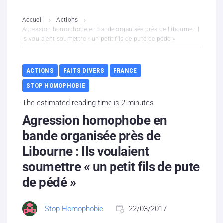
L’association
Accueil
Actions
Agression homophobe en bande organisée près de Libourne : I
ls voulaient soumettre « un petit fils de pute de pédé »
Contenus litigieux
Nous soutenir
ACTIONS
FAITS DIVERS
FRANCE
STOP HOMOPHOBIE
Boutique
The estimated reading time is 2 minutes
Partenaires
Agression homophobe en
bande organisée près de
Contacts
Libourne : Ils voulaient
soumettre « un petit fils de pute
Hébergement solidaire
de pédé »
Stop Homophobie
22/03/2017