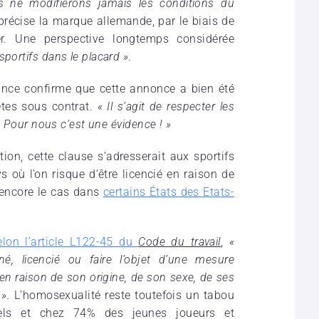
 ne modifierons jamais les conditions du
 précise la marque allemande, par le biais de
ier. Une perspective
longtemps considérée
sportifs dans le placard »
.
ance confirme que cette annonce a bien été
lètes sous contrat.
« Il s’agit de respecter les
t. Pour nous c’est une évidence ! »
ation, cette clause s’adresserait aux sportifs
 où l’on risque d’être licencié en raison de
 encore le cas dans
certains États des Etats-
elon l’article L122-45 du
Code du travail
,
«
é, licencié ou faire l’objet d’une mesure
) en raison de son origine, de son sexe, de ses
 ».
L’homosexualité reste toutefois un tabou
els et chez 74% des jeunes joueurs et