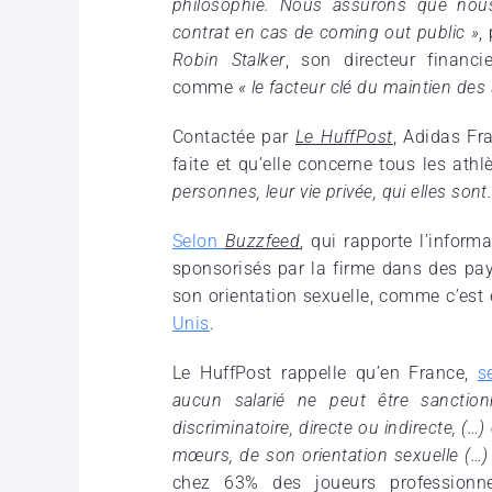
philosophie. Nous assurons que nous
contrat en cas de coming out public »
,
Robin Stalker
, son directeur financ
comme
« le facteur clé du maintien des 
Contactée par
Le HuffPost
, Adidas Fr
faite et qu’elle concerne tous les ath
personnes, leur vie privée, qui elles son
Selon
Buzzfeed
, qui rapporte l’inform
sponsorisés par la
firme
dans des pays
son orientation sexuelle, comme c’est
Unis
.
Le HuffPost rappelle qu’en France,
s
aucun salarié ne peut être sanctionn
discriminatoire, directe ou indirecte, (…
mœurs, de son orientation sexuelle (…)
chez 63% des joueurs professionn