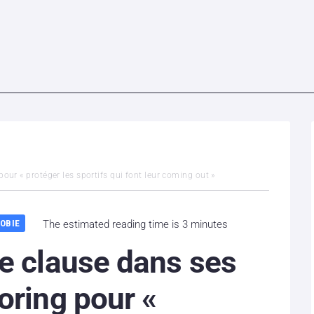
our « protéger les sportifs qui font leur coming out »
OBIE
The estimated reading time is 3 minutes
e clause dans ses
oring pour «