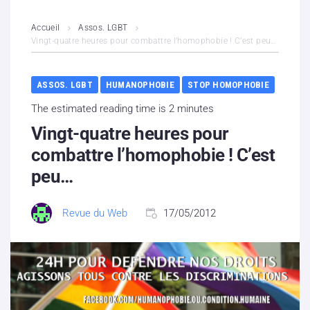
L’association
Accueil
Assos. LGBT
Vingt-quatre heures pour combattre l’homophobie ! C’est peu…
Contenus litigieux
ASSOS. LGBT
HUMANOPHOBIE
STOP HOMOPHOBIE
Nous soutenir
The estimated reading time is 2 minutes
Boutique
Vingt-quatre heures pour
combattre l’homophobie ! C’est
Partenaires
peu…
Contacts
Revue du Web
17/05/2012
Hébergement solidaire