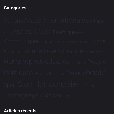
Catégories
Actus Internationales
Actions
Afrique
Assos. LGBT
Bioéthique
Asie
Brève
Communiqués
Europe
Culture
Dialogues France-Brésil
France
Faits Divers
Evénements
Hommage
Humanophobie
Justice
People
Partenariat
Société
Politiques
Santé
Religion
Projets
Stop Homophobie
Sport
Tech
Tribune
Vidéo
Témoignage
Études
Articles récents