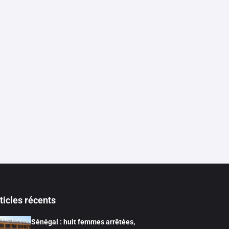
ticles récents
Sénégal : huit femmes arrêtées,