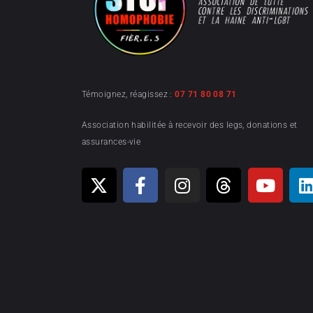
Témoignez, réagissez :
07 71 80 08 71
Association habilitée à recevoir des legs, donations et
assurances-vie