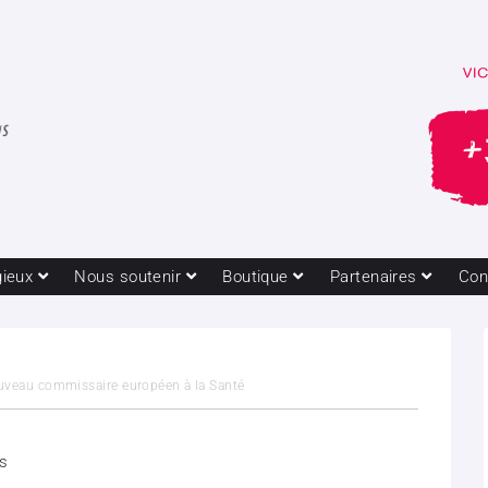
gieux
Nous soutenir
Boutique
Partenaires
Con
veau commissaire européen à la Santé
es