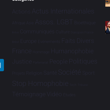
Actus Internationales
Actions
Assos. LGBT
Bioéthique
Afrique
Asie
Communiqués
Culture
Dialogues France-
Brève
Faits Divers
Europe
Evénements
Brésil
France
Humanophobie
Hommage
Politiques
Justice
People
Partenariat
Société
Santé
Sport
Religion
Projets
Stop Homophobie
Tech
Tribune
Vidéo
Témoignage
Études