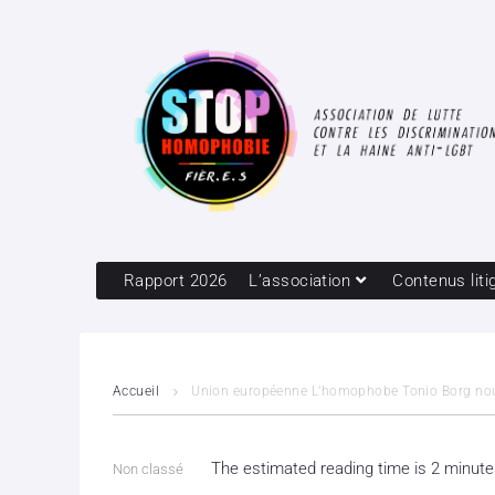
Rapport 2026
L’association
Contenus liti
Accueil
Union européenne L’homophobe Tonio Borg nou
The estimated reading time is 2 minut
Non classé