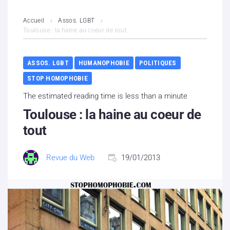
L’association
Accueil
Assos. LGBT
Toulouse : la haine au coeur de tout
Contenus litigieux
ASSOS. LGBT
HUMANOPHOBIE
POLITIQUES
Nous soutenir
STOP HOMOPHOBIE
Boutique
The estimated reading time is less than a minute
Toulouse : la haine au coeur de
Partenaires
tout
Contacts
Revue du Web
19/01/2013
Hébergement solidaire