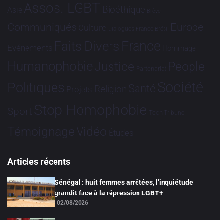
Assos. LGBT
Bioéthique
Asie
Brève
Communiqués
Europe
Culture
Dialogues France-Brésil
France
Faits Divers
Evénements
Hommage
Humanophobie
Justice
People
Partenariat
Société
Politiques
Santé
Religion
Projets
Stop Homophobie
Sport
Tech
Tribune
Vidéo
Témoignage
Études
Articles récents
Sénégal : huit femmes arrêtées, l’inquiétude
grandit face à la répression LGBT+
02/08/2026