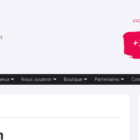
gieux
Nous soutenir
Boutique
Partenaires
Con
n