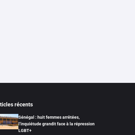
ticles récents
Sénégal : huit femmes arrêtées,
l’inquiétude grandit face à la répression
LGBT+