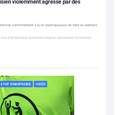
isien violemment agressé par des
’éliminer conformément à la loi islamique pour en faire un exemple
,
Dieu
,
Etat Islamique
,
extrémistes religieux
,
Harcèlement
,
homosexuel
,
STOP HOMOPHOBIE
VIDÉO