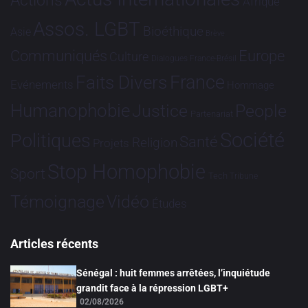
Actions
Afrique
Assos. LGBT
Bioéthique
Asie
Brève
Communiqués
Europe
Culture
Dialogues France-Brésil
France
Faits Divers
Evénements
Hommage
Humanophobie
Justice
People
Partenariat
Société
Politiques
Santé
Religion
Projets
Stop Homophobie
Sport
Tech
Tribune
Vidéo
Témoignage
Études
Articles récents
Sénégal : huit femmes arrêtées, l’inquiétude
grandit face à la répression LGBT+
02/08/2026