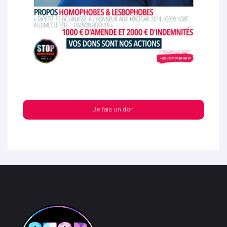
Je fais un don