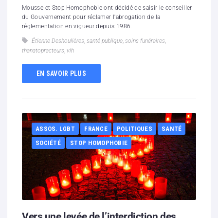
Mousse et Stop Homophobie ont décidé de saisir le conseiller
du Gouvernement pour réclamer l'abrogation de la
réglementation en vigueur depuis 1986.
Étienne Deshoulières
,
santé publique
,
soins funéraires
,
thanatopracteurs
,
vih
EN SAVOIR PLUS
ASSOS. LGBT
FRANCE
POLITIQUES
SANTÉ
SOCIÉTÉ
STOP HOMOPHOBIE
Vers une levée de l’interdiction des