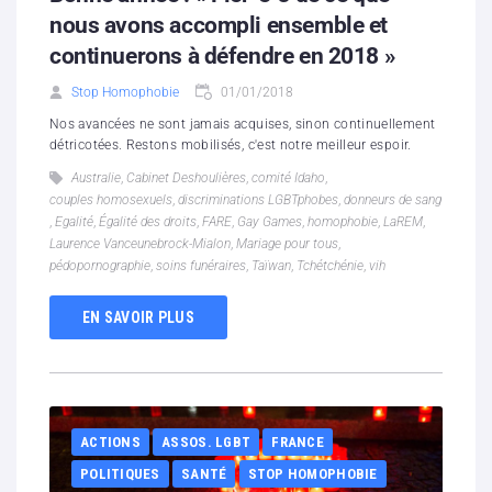
nous avons accompli ensemble et
continuerons à défendre en 2018 »
Stop Homophobie
01/01/2018
Nos avancées ne sont jamais acquises, sinon continuellement
détricotées. Restons mobilisés, c'est notre meilleur espoir.
Australie
,
Cabinet Deshoulières
,
comité Idaho
,
couples homosexuels
,
discriminations LGBTphobes
,
donneurs de sang
,
Egalité
,
Égalité des droits
,
FARE
,
Gay Games
,
homophobie
,
LaREM
,
Laurence Vanceunebrock-Mialon
,
Mariage pour tous
,
pédopornographie
,
soins funéraires
,
Taïwan
,
Tchétchénie
,
vih
EN SAVOIR PLUS
ACTIONS
ASSOS. LGBT
FRANCE
POLITIQUES
SANTÉ
STOP HOMOPHOBIE