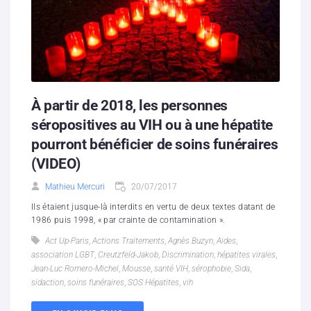
À partir de 2018, les personnes
séropositives au VIH ou à une hépatite
pourront bénéficier de soins funéraires
(VIDEO)
Mathieu Mercuri
20/07/2017
Ils étaient jusque-là interdits en vertu de deux textes datant de
1986 puis 1998, « par crainte de contamination ».
Act Up-Paris
,
Actions Traitements
,
Agnès Buzyn
,
Aides
,
association LGBT
,
Creutzfeld-Jakob
,
Discrimination
,
hépatites virales
,
Jean-Luc Romero-Michel
,
Mousse
,
santé VIH
,
sérophobie
,
Sida
,
sidaction
,
soins funéraires
,
SOS Hépatites
,
vih