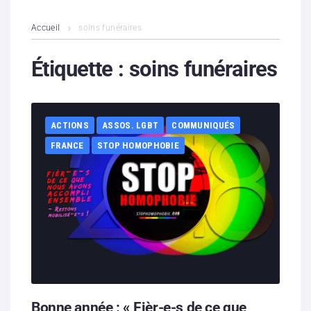
L’association
Accueil
soins funéraires
Contenus litigieux
Étiquette :
soins funéraires
Nous soutenir
ACTIONS
ASSOS. LGBT
COMMUNIQUÉS
Boutique
FRANCE
STOP HOMOPHOBIE
Partenaires
Contacts
Hébergement solidaire
Bonne année : « Fièr-e-s de ce que