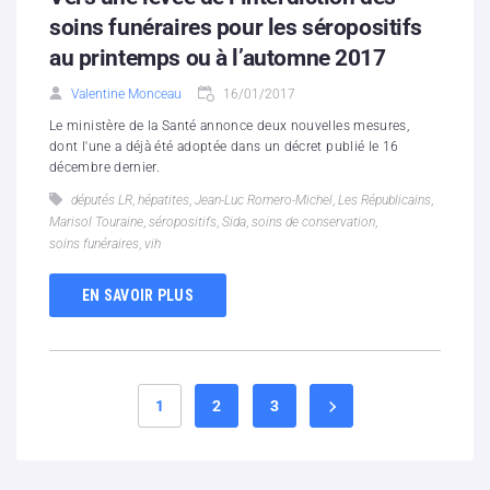
soins funéraires pour les séropositifs
au printemps ou à l’automne 2017
Valentine Monceau
16/01/2017
Le ministère de la Santé annonce deux nouvelles mesures,
dont l'une a déjà été adoptée dans un décret publié le 16
décembre dernier.
députés LR
,
hépatites
,
Jean-Luc Romero-Michel
,
Les Républicains
,
Marisol Touraine
,
séropositifs
,
Sida
,
soins de conservation
,
soins funéraires
,
vih
EN SAVOIR PLUS
1
2
3