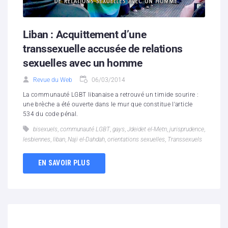
Liban : Acquittement d’une
transsexuelle accusée de relations
sexuelles avec un homme
Revue du Web
06/03/2014
La communauté LGBT libanaise a retrouvé un timide sourire :
une brèche a été ouverte dans le mur que constitue l'article
534 du code pénal.
bisexuels
,
communauté LGBT
,
gays
,
Jdeidet el-Metn
,
jurisprudence
,
lesbiennes
,
liban
,
Naji el-Dahdah
,
orientations sexuelles
,
Transsexuels
EN SAVOIR PLUS