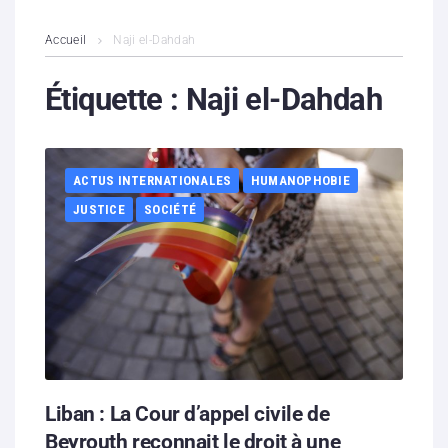
L’association
Accueil
Naji el-Dahdah
Contenus litigieux
Étiquette :
Naji el-Dahdah
Nous soutenir
ACTUS INTERNATIONALES
HUMANOPHOBIE
Boutique
JUSTICE
SOCIÉTÉ
Partenaires
Contacts
Hébergement solidaire
Liban : La Cour d’appel civile de
Beyrouth reconnait le droit à une