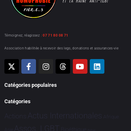
Témoignez, réagissez :
07 71 80 08 71
Association habilitée à recevoir des legs, donations et assurances-vie
Catégories populaires
Catégories
Actus Internationales
Actions
Afrique
Assos. LGBT
Bioéthique
Asie
Brève