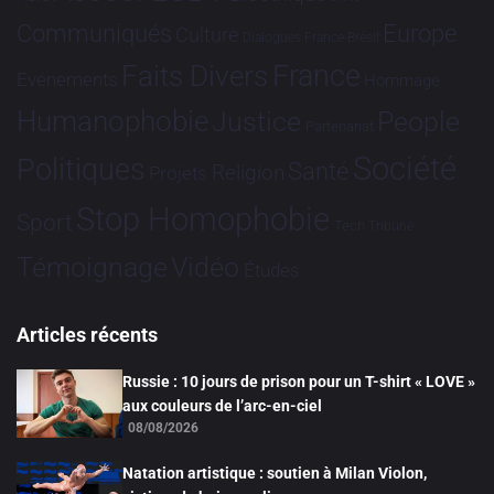
Communiqués
Europe
Culture
Dialogues France-Brésil
France
Faits Divers
Evénements
Hommage
Humanophobie
Justice
People
Partenariat
Société
Politiques
Santé
Religion
Projets
Stop Homophobie
Sport
Tech
Tribune
Vidéo
Témoignage
Études
Articles récents
Russie : 10 jours de prison pour un T-shirt « LOVE »
aux couleurs de l’arc-en-ciel
08/08/2026
Natation artistique : soutien à Milan Violon,