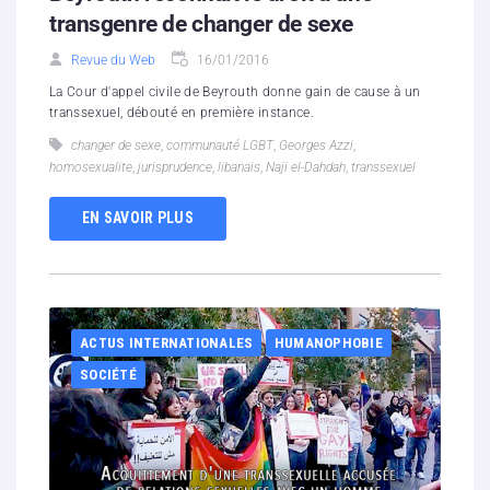
transgenre de changer de sexe
Revue du Web
16/01/2016
La Cour d'appel civile de Beyrouth donne gain de cause à un
transsexuel, débouté en première instance.
changer de sexe
,
communauté LGBT
,
Georges Azzi
,
homosexualite
,
jurisprudence
,
libanais
,
Naji el-Dahdah
,
transsexuel
EN SAVOIR PLUS
ACTUS INTERNATIONALES
HUMANOPHOBIE
SOCIÉTÉ