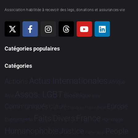
Association habilitée à recevoir des legs, donations et assurances-vie
Catégories populaires
Catégories
Actus Internationales
Actions
Afrique
Assos. LGBT
Bioéthique
Asie
Brève
Communiqués
Europe
Culture
Dialogues France-Brésil
France
Faits Divers
Evénements
Hommage
Humanophobie
Justice
People
Partenariat