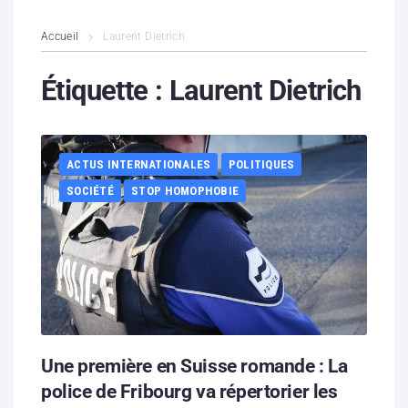
L’association
Accueil
Laurent Dietrich
Contenus litigieux
Étiquette :
Laurent Dietrich
Nous soutenir
ACTUS INTERNATIONALES
POLITIQUES
Boutique
SOCIÉTÉ
STOP HOMOPHOBIE
Partenaires
Contacts
Hébergement solidaire
Une première en Suisse romande : La
police de Fribourg va répertorier les