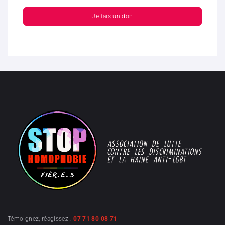
Je fais un don
Témoignez, réagissez :
07 71 80 08 71