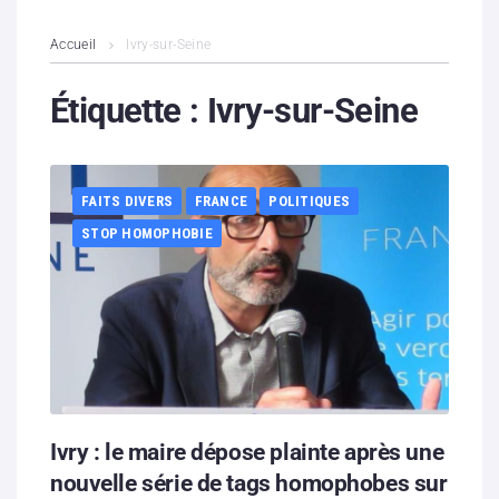
L’association
Accueil
Ivry-sur-Seine
Contenus litigieux
Étiquette :
Ivry-sur-Seine
Nous soutenir
FAITS DIVERS
FRANCE
POLITIQUES
Boutique
STOP HOMOPHOBIE
Partenaires
Contacts
Hébergement solidaire
Ivry : le maire dépose plainte après une
nouvelle série de tags homophobes sur