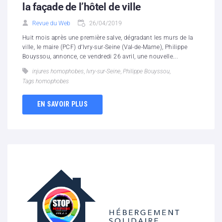
la façade de l’hôtel de ville
Revue du Web
26/04/2019
Huit mois après une première salve, dégradant les murs de la
ville, le maire (PCF) d’Ivry-sur-Seine (Val-de-Marne), Philippe
Bouyssou, annonce, ce vendredi 26 avril, une nouvelle...
injures homophobes
,
Ivry-sur-Seine
,
Philippe Bouyssou
,
Tags homophobes
EN SAVOIR PLUS