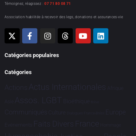
Témoignez, réagissez :
07 71 80 08 71
Association habilitée à recevoir des legs, donations et assurances-vie
Catégories populaires
Catégories
Actus Internationales
Actions
Afrique
Assos. LGBT
Bioéthique
Asie
Brève
Communiqués
Europe
Culture
Dialogues France-Brésil
France
Faits Divers
Evénements
Hommage