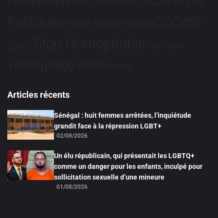
Humanophobie
Justice
People
Partenariat
Société
Politiques
Santé
Religion
Projets
Stop Homophobie
Sport
Tech
Tribune
Vidéo
Témoignage
Études
Articles récents
Sénégal : huit femmes arrêtées, l’inquiétude
grandit face à la répression LGBT+
02/08/2026
Un élu républicain, qui présentait les LGBTQ+
comme un danger pour les enfants, inculpé pour
sollicitation sexuelle d’une mineure
01/08/2026