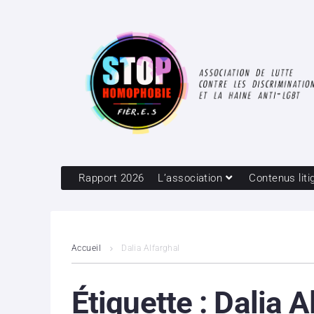
Rapport 2026
L’association
Contenus liti
Accueil
Dalia Alfarghal
Étiquette :
Dalia A