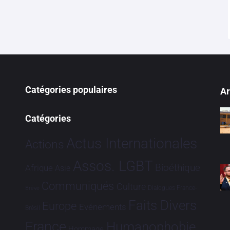
Catégories populaires
Ar
Catégories
Actus Internationales
Actions
Assos. LGBT
Bioéthique
Afrique
Asie
Communiqués
Culture
Dialogues France-
Brève
Faits Divers
Europe
Evénements
Brésil
France
Humanophobie
Hommage