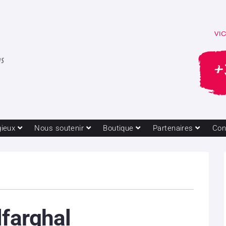
gieux
Nous soutenir
Boutique
Partenaires
Con
lfarghal