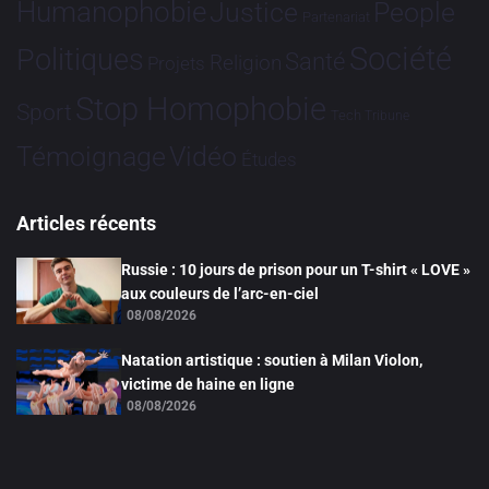
Humanophobie
Justice
People
Partenariat
Société
Politiques
Santé
Religion
Projets
Stop Homophobie
Sport
Tech
Tribune
Vidéo
Témoignage
Études
Articles récents
Russie : 10 jours de prison pour un T-shirt « LOVE »
aux couleurs de l’arc-en-ciel
08/08/2026
Natation artistique : soutien à Milan Violon,
victime de haine en ligne
08/08/2026