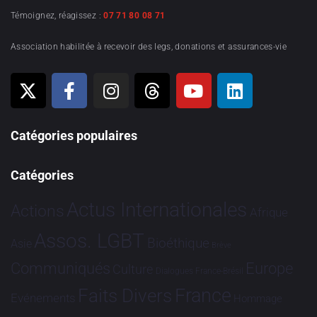
Témoignez, réagissez :
07 71 80 08 71
Association habilitée à recevoir des legs, donations et assurances-vie
Catégories populaires
Catégories
Actus Internationales
Actions
Afrique
Assos. LGBT
Bioéthique
Asie
Brève
Communiqués
Europe
Culture
Dialogues France-Brésil
France
Faits Divers
Evénements
Hommage