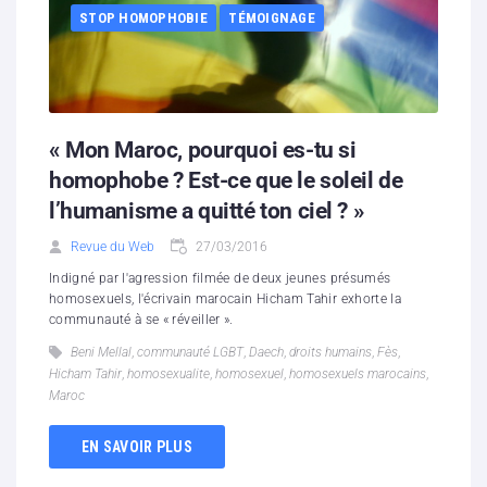
STOP HOMOPHOBIE
TÉMOIGNAGE
« Mon Maroc, pourquoi es-tu si
homophobe ? Est-ce que le soleil de
l’humanisme a quitté ton ciel ? »
Revue du Web
27/03/2016
Indigné par l'agression filmée de deux jeunes présumés
homosexuels, l'écrivain marocain Hicham Tahir exhorte la
communauté à se « réveiller ».
Beni Mellal
,
communauté LGBT
,
Daech
,
droits humains
,
Fès
,
Hicham Tahir
,
homosexualite
,
homosexuel
,
homosexuels marocains
,
Maroc
EN SAVOIR PLUS