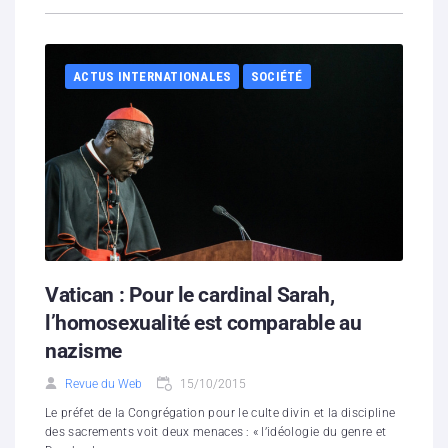
ACTUS INTERNATIONALES
SOCIÉTÉ
Vatican : Pour le cardinal Sarah,
l’homosexualité est comparable au
nazisme
Revue du Web
15/10/2015
Le préfet de la Congrégation pour le culte divin et la discipline
des sacrements voit deux menaces : « l’idéologie du genre et