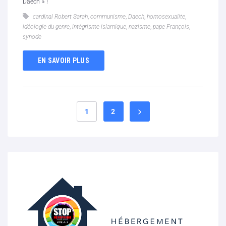
Daech » !
cardinal Robert Sarah
,
communisme
,
Daech
,
homosexualite
,
idéologie du genre
,
intégrisme islamique
,
nazisme
,
pape François
,
synode
EN SAVOIR PLUS
1
2