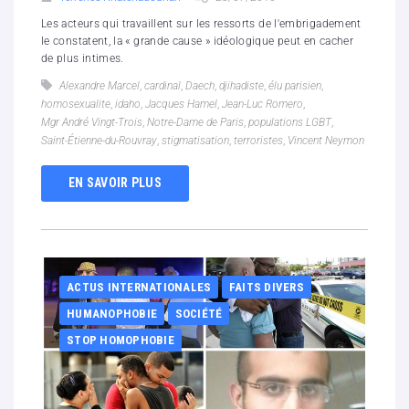
Les acteurs qui travaillent sur les ressorts de l'embrigadement
le constatent, la « grande cause » idéologique peut en cacher
de plus intimes.
Alexandre Marcel
,
cardinal
,
Daech
,
djihadiste
,
élu parisien
,
homosexualite
,
idaho
,
Jacques Hamel
,
Jean-Luc Romero
,
Mgr André Vingt-Trois
,
Notre-Dame de Paris
,
populations LGBT
,
Saint-Étienne-du-Rouvray
,
stigmatisation
,
terroristes
,
Vincent Neymon
EN SAVOIR PLUS
ACTUS INTERNATIONALES
FAITS DIVERS
HUMANOPHOBIE
SOCIÉTÉ
STOP HOMOPHOBIE