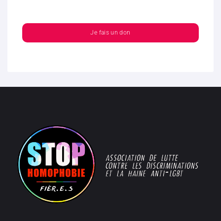
Je fais un don