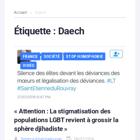
L’association
Accueil
Daech
Contenus litigieux
Étiquette :
Daech
Nous soutenir
FRANCE
SOCIÉTÉ
STOP HOMOPHOBIE
Boutique
VIDÉO
Partenaires
Contacts
Hébergement solidaire
« Attention : La stigmatisation des
populations LGBT revient à grossir la
sphère djihadiste »
Terrence Khatchadourian
28/07/2016