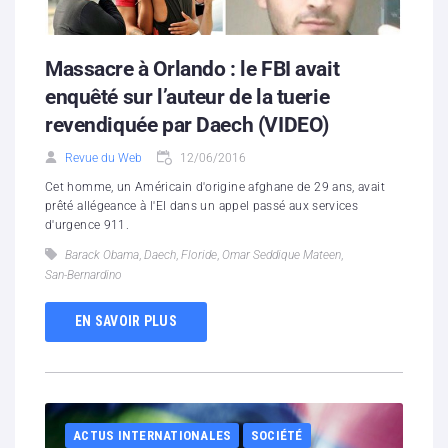
Massacre à Orlando : le FBI avait
enquêté sur l’auteur de la tuerie
revendiquée par Daech (VIDEO)
Revue du Web
12/06/2016
Cet homme, un Américain d'origine afghane de 29 ans, avait
prêté allégeance à l'EI dans un appel passé aux services
d'urgence 911.
Barack Obama
,
Daech
,
Floride
,
Omar Seddique Mateen
,
San-Bernardino
EN SAVOIR PLUS
ACTUS INTERNATIONALES
SOCIÉTÉ