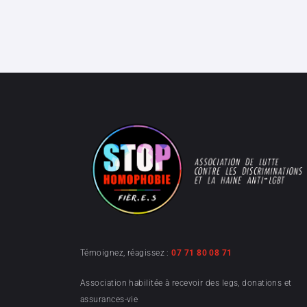
Témoignez, réagissez :
07 71 80 08 71
Association habilitée à recevoir des legs, donations et
assurances-vie