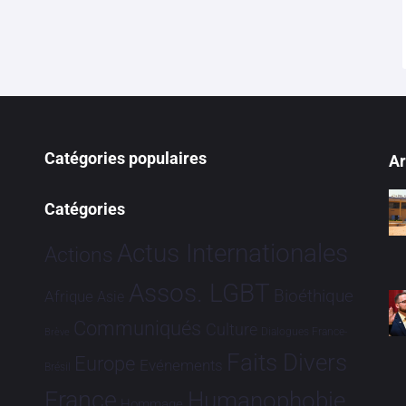
Catégories populaires
Ar
Catégories
Actus Internationales
Actions
Assos. LGBT
Bioéthique
Afrique
Asie
Communiqués
Culture
Dialogues France-
Brève
Faits Divers
Europe
Evénements
Brésil
France
Humanophobie
Hommage