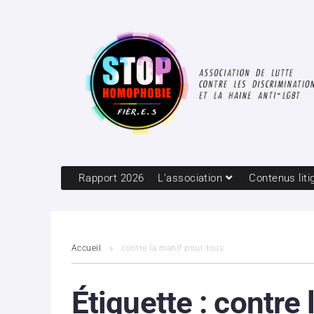
Rapport 2026
L’association
Contenus liti
Accueil
contre la manif pour tous
Étiquette :
contre 