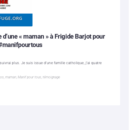
 d’une « maman » à Frigide Barjot pour
 #manifpourtous
suivrai plus. Je suis issue d’une famille catholique, j’ai quatre
mos
,
maman
,
Manif pour tous
,
témoignage