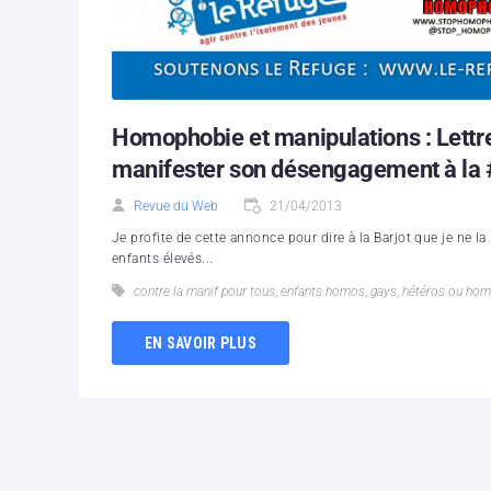
Homophobie et manipulations : Lettre
manifester son désengagement à la
Revue du Web
21/04/2013
Je profite de cette annonce pour dire à la Barjot que je ne la 
enfants élevés...
contre la manif pour tous
,
enfants homos
,
gays
,
hétéros ou ho
EN SAVOIR PLUS