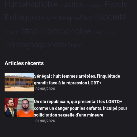
Humanophobie
Justice
People
Partenariat
Société
Politiques
Santé
Religion
Projets
Stop Homophobie
Sport
Tech
Tribune
Vidéo
Témoignage
Études
Articles récents
Sénégal : huit femmes arrêtées, l’inquiétude
grandit face à la répression LGBT+
02/08/2026
Un élu républicain, qui présentait les LGBTQ+
comme un danger pour les enfants, inculpé pour
sollicitation sexuelle d’une mineure
01/08/2026