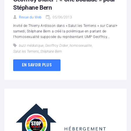
Stéphane Bern
Revue du Web
05/06/2013
Invité de Thierry Ardisson dans « Salut les Terriens » sur Canal+
samedi, Stéphane Bern a créé la polémique en parlant de
l’homosexualité supposée du représentant UMP Geoffroy...
buzz médiatique
,
Geoffroy Didier
,
homosexualite
,
Salut les Terriens
,
Stéphane Bern
EN SAVOIR PLUS