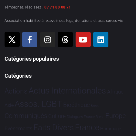
Témoignez, réagissez :
07 71 80 08 71
Association habilitée à recevoir des legs, donations et assurances-vie
Catégories populaires
Catégories
Actus Internationales
Actions
Afrique
Assos. LGBT
Bioéthique
Asie
Brève
Communiqués
Europe
Culture
Dialogues France-Brésil
France
Faits Divers
Evénements
Hommage