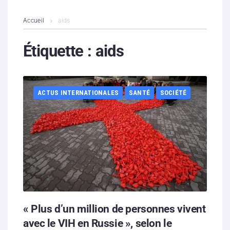
L’association
Accueil
aids
Contenus litigieux
Étiquette :
aids
Nous soutenir
ACTUS INTERNATIONALES
SANTÉ
SOCIÉTÉ
Boutique
Partenaires
Contacts
Hébergement solidaire
« Plus d’un million de personnes vivent
avec le VIH en Russie », selon le