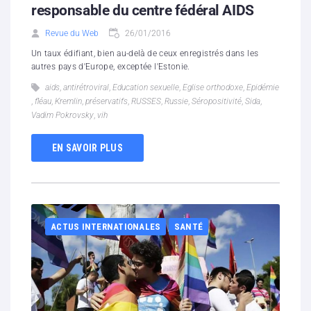
responsable du centre fédéral AIDS
Revue du Web
26/01/2016
Un taux édifiant, bien au-delà de ceux enregistrés dans les
autres pays d'Europe, exceptée l'Estonie.
aids
,
antirétroviral
,
Education sexuelle
,
Eglise orthodoxe
,
Epidémie
,
fléau
,
Kremlin
,
préservatifs
,
RUSSES
,
Russie
,
Séropositivité
,
Sida
,
Vadim Pokrovsky
,
vih
EN SAVOIR PLUS
ACTUS INTERNATIONALES
SANTÉ