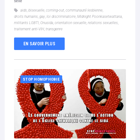
sexe
aids
,
bisexuelle
,
coming-out
,
communauté lesbienne
,
droits humains
,
gay
,
loi discriminatoire
,
Midnight Poonkasetwattana
,
militants LGBTI
,
Onusida
,
orientation sexuelle
,
relations sexuelles
,
traitement anti-VIH
,
transgenre
EN SAVOIR PLUS
STOP HOMOPHOBIE