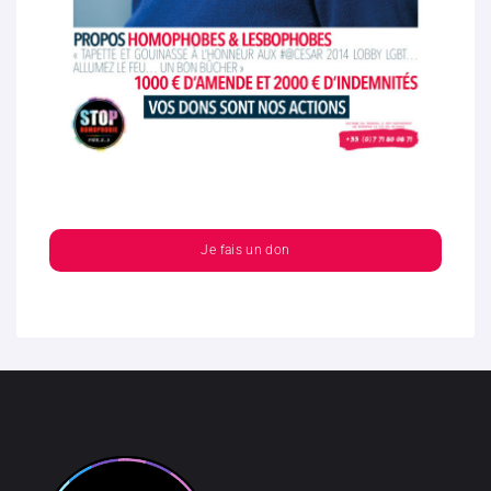
Je fais un don