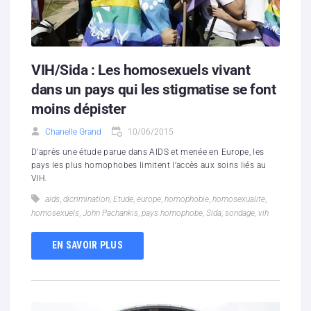
VIH/Sida : Les homosexuels vivant
dans un pays qui les stigmatise se font
moins dépister
Chanelle Grand
10/06/2015
D’après une étude parue dans AIDS et menée en Europe, les
pays les plus homophobes limitent l’accès aux soins liés au
VIH.
aids
,
dicrimination
,
Etude
,
europe
,
homophobie
,
homosexualite
,
homosexuels
,
John Pachankis
,
pays homophobe
,
Sida
,
sondage
,
vih
EN SAVOIR PLUS