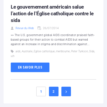
Le gouvernement américain salue
l’action de l’Église catholique contre le
sida
Revue du Web
26/07/2014
>> The U.S. government global AIDS coordinator praised faith-
based groups for their action to combat AIDS but warned
against an increase in stigma and discrimination against...
aids
,
Australie
,
Eglise catholique
,
merlbourne
,
Peter Turkson
,
Sida
,
vih
EN SAVOIR PLUS
1
2