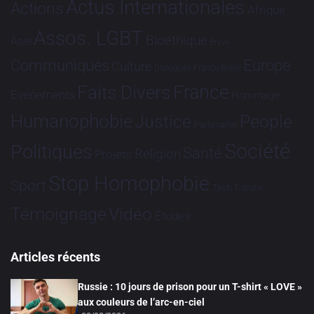
Actus Internationales
Actions
Afrique
Assos. LGBT
Bioéthique
Asie
Brève
Communiqués
Europe
Culture
Dialogues France-Brésil
France
Faits Divers
Evénements
Hommage
Humanophobie
Justice
People
Partenariat
Société
Politiques
Santé
Religion
Projets
Stop Homophobie
Sport
Tech
Tribune
Vidéo
Témoignage
Études
Articles récents
Russie : 10 jours de prison pour un T-shirt « LOVE »
aux couleurs de l’arc-en-ciel