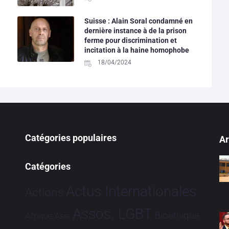
Suisse : Alain Soral condamné en
dernière instance à de la prison
ferme pour discrimination et
incitation à la haine homophobe
18/04/2024
Catégories populaires
Ar
Catégories
Actus Internationales
Actions
Assos. LGBT
Bioéthique
Afrique
Asie