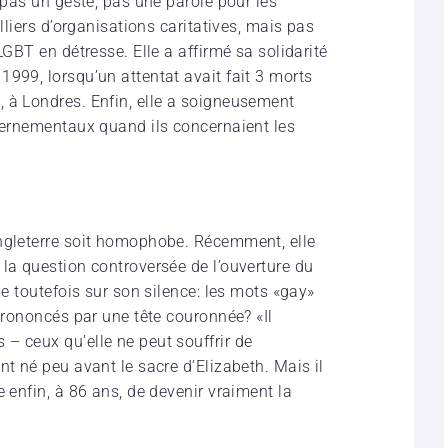
s pas un geste, pas une parole pour les
illiers d’organisations caritatives, mais pas
LGBT en détresse. Elle a affirmé sa solidarité
999, lorsqu’un attentat avait fait 3 morts
 à Londres. Enfin, elle a soigneusement
uvernementaux quand ils concernaient les
Angleterre soit homophobe. Récemment, elle
 la question controversée de l’ouverture du
ge toutefois sur son silence: les mots «gay»
 prononcés par une tête couronnée? «Il
– ceux qu’elle ne peut souffrir de
nt né peu avant le sacre d’Elizabeth. Mais il
e enfin, à 86 ans, de devenir vraiment la