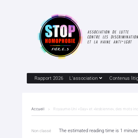
Rapport 2026
L’association
Contenus liti
Accueil
Royaume-Uni «Gay» et «lesbienne», des mots ind
The estimated reading time is 1 minute
Non classé