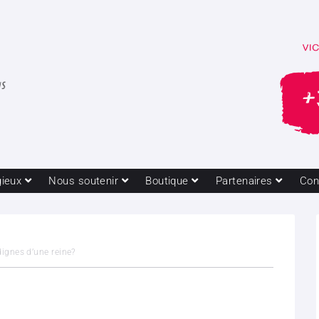
gieux
Nous soutenir
Boutique
Partenaires
Con
ignes d’une reine?