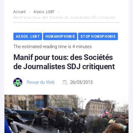
L’association
Accueil
Assos. LGBT
Manif pour tous: des Sociétés de Journalistes SDJ critiquent
Contenus litigieux
ASSOS. LGBT
HUMANOPHOBIE
STOP HOMOPHOBIE
Nous soutenir
The estimated reading time is 4 minutes
Boutique
Manif pour tous: des Sociétés
de Journalistes SDJ critiquent
Partenaires
Revue du Web
26/03/2013
Contacts
Hébergement solidaire