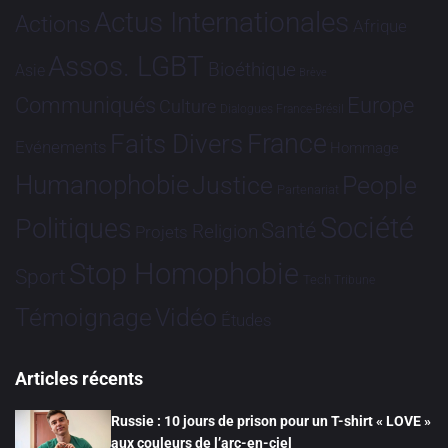
Actus Internationales
Actions
Afrique
Assos. LGBT
Bioéthique
Asie
Brève
Communiqués
Europe
Culture
Dialogues France-Brésil
France
Faits Divers
Evénements
Hommage
Humanophobie
Justice
People
Partenariat
Société
Politiques
Santé
Religion
Projets
Stop Homophobie
Sport
Tech
Tribune
Vidéo
Témoignage
Études
Articles récents
Russie : 10 jours de prison pour un T-shirt « LOVE »
aux couleurs de l’arc-en-ciel