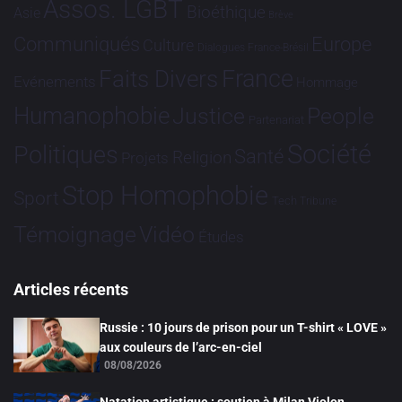
Assos. LGBT
Bioéthique
Asie
Brève
Communiqués
Europe
Culture
Dialogues France-Brésil
France
Faits Divers
Evénements
Hommage
Humanophobie
Justice
People
Partenariat
Société
Politiques
Santé
Religion
Projets
Stop Homophobie
Sport
Tech
Tribune
Vidéo
Témoignage
Études
Articles récents
Russie : 10 jours de prison pour un T-shirt « LOVE »
aux couleurs de l’arc-en-ciel
08/08/2026