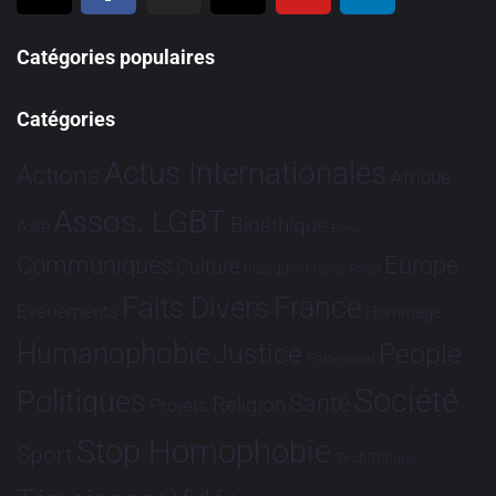
Catégories populaires
Catégories
Actus Internationales
Actions
Afrique
Assos. LGBT
Bioéthique
Asie
Brève
Communiqués
Europe
Culture
Dialogues France-Brésil
France
Faits Divers
Evénements
Hommage
Humanophobie
Justice
People
Partenariat
Société
Politiques
Santé
Religion
Projets
Stop Homophobie
Sport
Tech
Tribune