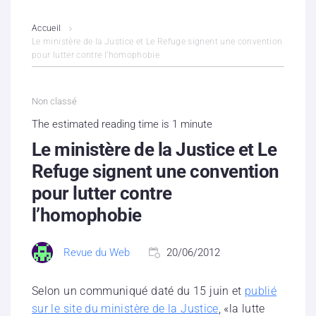
L’association
Accueil
Le ministère de la Justice et Le Refuge signent une convention
pour lutter contre l’homophobie
Contenus litigieux
Nous soutenir
Non classé
The estimated reading time is 1 minute
Boutique
Le ministère de la Justice et Le
Partenaires
Refuge signent une convention
pour lutter contre
Contacts
l’homophobie
Hébergement solidaire
Revue du Web
20/06/2012
Selon un communiqué daté du 15 juin et
publié
sur le site du ministère de la Justice
, «la lutte