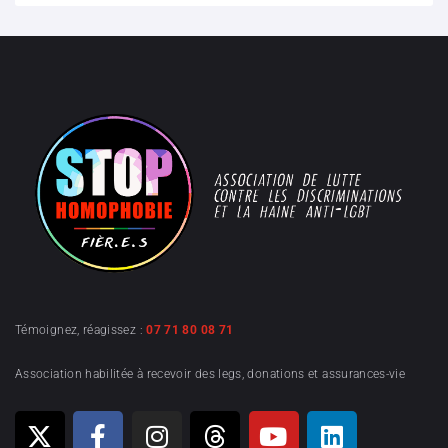
Témoignez, réagissez :
07 71 80 08 71
Association habilitée à recevoir des legs, donations et assurances-vie