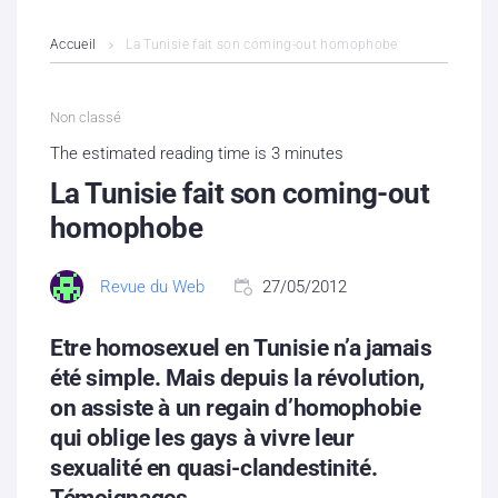
L’association
Accueil
La Tunisie fait son coming-out homophobe
Contenus litigieux
Non classé
Nous soutenir
The estimated reading time is 3 minutes
La Tunisie fait son coming-out
Boutique
homophobe
Partenaires
Revue du Web
27/05/2012
Contacts
Etre homosexuel en Tunisie n’a jamais
Hébergement solidaire
été simple. Mais depuis la révolution,
on assiste à un regain d’homophobie
qui oblige les gays à vivre leur
sexualité en quasi-clandestinité.