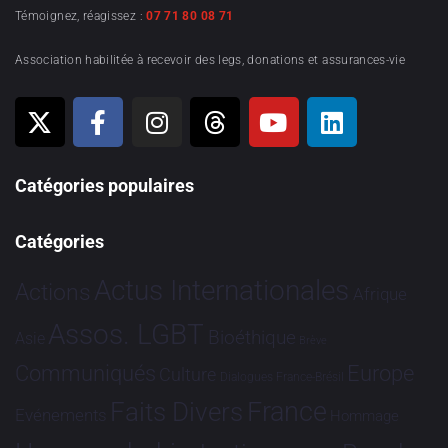
Témoignez, réagissez :
07 71 80 08 71
Association habilitée à recevoir des legs, donations et assurances-vie
Catégories populaires
Catégories
Actus Internationales
Actions
Afrique
Assos. LGBT
Bioéthique
Asie
Brève
Communiqués
Europe
Culture
Dialogues France-Brésil
France
Faits Divers
Evénements
Hommage