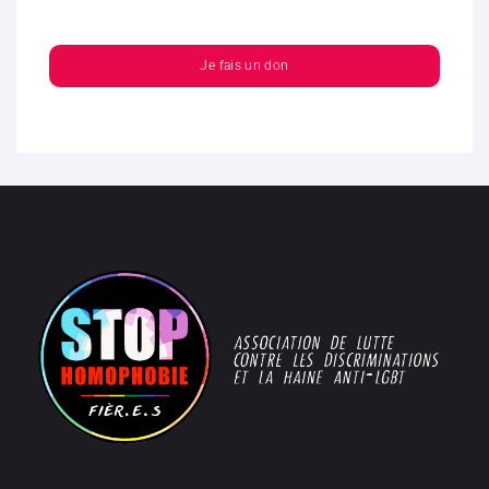
Je fais un don