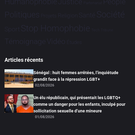
Humanophobie
Justice
People
Partenariat
Société
Politiques
Santé
Religion
Projets
Stop Homophobie
Sport
Tech
Tribune
Vidéo
Témoignage
Études
Articles récents
Sénégal : huit femmes arrêtées, l’inquiétude
grandit face à la répression LGBT+
02/08/2026
Un élu républicain, qui présentait les LGBTQ+
comme un danger pour les enfants, inculpé pour
sollicitation sexuelle d’une mineure
01/08/2026