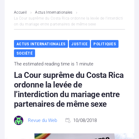
L’association
Accueil
Actus Internationales
La Cour suprême du Costa Rica ordonne la levée de l’interdicti
on du mariage entre partenaires de même sexe
Contenus litigieux
Nous soutenir
ACTUS INTERNATIONALES
JUSTICE
POLITIQUES
SOCIÉTÉ
Boutique
The estimated reading time is 1 minute
Partenaires
La Cour suprême du Costa Rica
ordonne la levée de
Contacts
l’interdiction du mariage entre
partenaires de même sexe
Hébergement solidaire
Revue du Web
10/08/2018