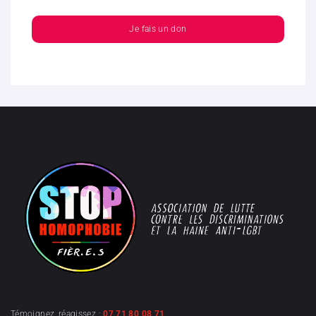
Je fais un don
Témoignez, réagissez :
07 71 80 08 71