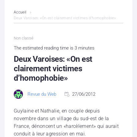
L’association
Accueil
Deux Varoises: «On est clairement victimes d’homophobie»
Contenus litigieux
Non classé
Nous soutenir
The estimated reading time is 3 minutes
Boutique
Deux Varoises: «On est
clairement victimes
Partenaires
d’homophobie»
Contacts
Revue du Web
27/06/2012
Hébergement solidaire
Guylaine et Nathalie, en couple depuis
novembre dans un village du sud-est de la
France, dénoncent un «harcèlement» qui aurait
conduit à leur agression en mai.