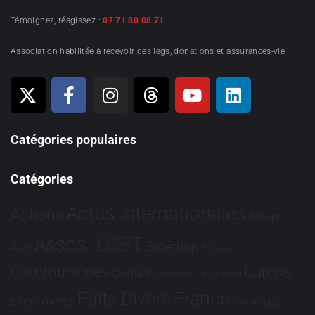
Témoignez, réagissez :
07 71 80 08 71
Association habilitée à recevoir des legs, donations et assurances-vie
Catégories populaires
Catégories
Actus Internationales
Actions
Afrique
Assos. LGBT
Bioéthique
Asie
Brève
Communiqués
Europe
Culture
Dialogues France-Brésil
France
Faits Divers
Evénements
Hommage