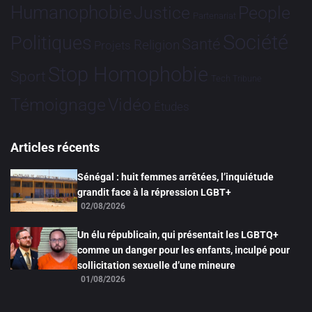
Humanophobie
Justice
People
Partenariat
Société
Politiques
Santé
Religion
Projets
Stop Homophobie
Sport
Tech
Tribune
Vidéo
Témoignage
Études
Articles récents
Sénégal : huit femmes arrêtées, l’inquiétude
grandit face à la répression LGBT+
02/08/2026
Un élu républicain, qui présentait les LGBTQ+
comme un danger pour les enfants, inculpé pour
sollicitation sexuelle d’une mineure
01/08/2026