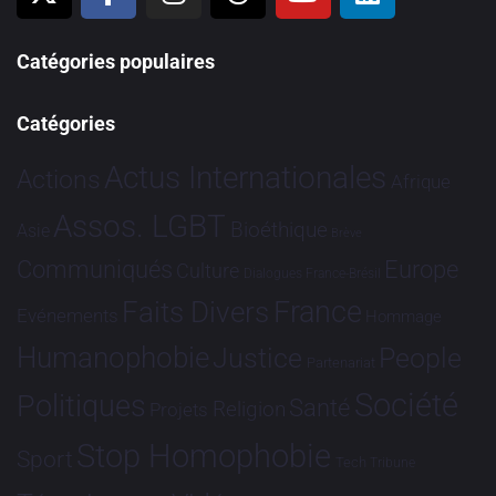
Catégories populaires
Catégories
Actus Internationales
Actions
Afrique
Assos. LGBT
Bioéthique
Asie
Brève
Communiqués
Europe
Culture
Dialogues France-Brésil
France
Faits Divers
Evénements
Hommage
Humanophobie
Justice
People
Partenariat
Société
Politiques
Santé
Religion
Projets
Stop Homophobie
Sport
Tech
Tribune