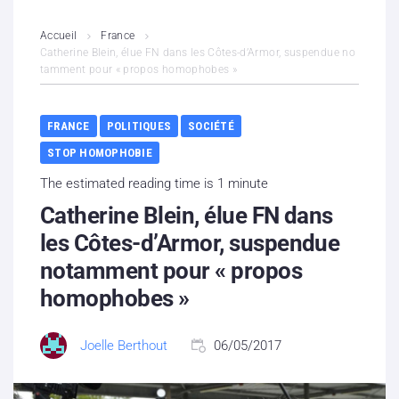
L’association
Accueil
France
Catherine Blein, élue FN dans les Côtes-d’Armor, suspendue no
tamment pour « propos homophobes »
Contenus litigieux
Nous soutenir
FRANCE
POLITIQUES
SOCIÉTÉ
STOP HOMOPHOBIE
Boutique
The estimated reading time is 1 minute
Partenaires
Catherine Blein, élue FN dans
les Côtes-d’Armor, suspendue
Contacts
notamment pour « propos
homophobes »
Hébergement solidaire
Joelle Berthout
06/05/2017