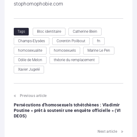
stophomophobie.com
Bloc identitaire
Catherine Blein
Tags
Champs-Elysées
Corentin Poilbout
fn
homosexualite
homosexuels
Marine Le Pen
Odile de Melon
théorie du remplacement
Xavier Jugelé
Previous article
Persécutions d’homosexuels tchétchènes : Vladimir
Poutine « prêt à soutenir une enquête officielle » (VI
DEOS)
Next article