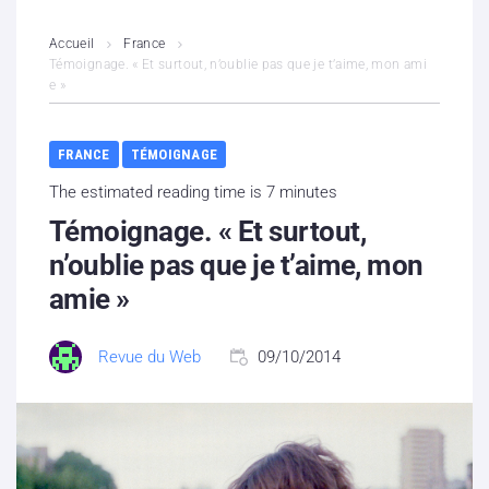
L’association
Accueil
France
Témoignage. « Et surtout, n’oublie pas que je t’aime, mon ami
e »
Contenus litigieux
Nous soutenir
FRANCE
TÉMOIGNAGE
The estimated reading time is 7 minutes
Boutique
Témoignage. « Et surtout,
Partenaires
n’oublie pas que je t’aime, mon
amie »
Contacts
Revue du Web
09/10/2014
Hébergement solidaire