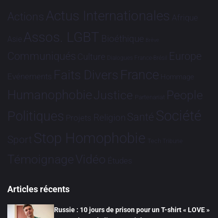
Actus Internationales
Actions
Afrique
Assos. LGBT
Bioéthique
Asie
Brève
Communiqués
Europe
Culture
Dialogues France-Brésil
France
Faits Divers
Evénements
Hommage
Humanophobie
Justice
People
Partenariat
Société
Politiques
Santé
Religion
Projets
Stop Homophobie
Sport
Tech
Tribune
Vidéo
Témoignage
Études
Articles récents
Russie : 10 jours de prison pour un T-shirt « LOVE »