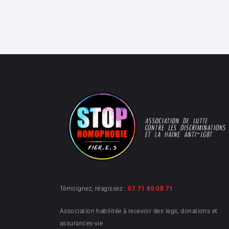
Témoignez, réagissez :
07 71 80 08 71
Association habilitée à recevoir des legs, donations et
assurances-vie