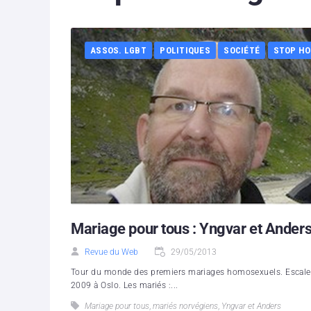
ASSOS. LGBT
POLITIQUES
SOCIÉTÉ
STOP H
Mariage pour tous : Yngvar et Anders
Revue du Web
29/05/2013
Tour du monde des premiers mariages homosexuels. Escale e
2009 à Oslo. Les mariés :...
Mariage pour tous
,
mariés norvégiens
,
Yngvar et Anders