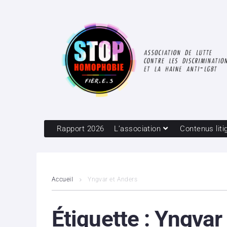
Rapport 2026
L’association
Contenus liti
Accueil
Yngvar et Anders
Étiquette :
Yngvar