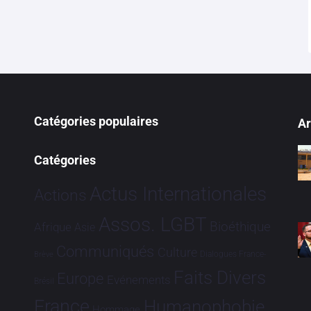
Catégories populaires
Ar
Catégories
Actus Internationales
Actions
Assos. LGBT
Bioéthique
Afrique
Asie
Communiqués
Culture
Dialogues France-
Brève
Faits Divers
Europe
Evénements
Brésil
France
Humanophobie
Hommage