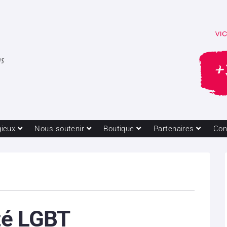
gieux
Nous soutenir
Boutique
Partenaires
Con
ité LGBT