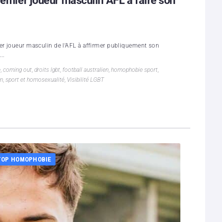
remier joueur masculin AFL à faire son
er joueur masculin de l’AFL à affirmer publiquement son
..
e
,
coming out
,
droits lgbt
,
football australien
,
homophobie sport
,
en
,
sport et homosexualité
,
Visibilité LGBT
TOP HOMOPHOBIE