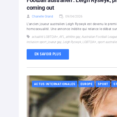
Football australien : Leigh Ryswyk, p
coming out
Chanelle Grand
09/04/2026
L’ancien joueur australien Leigh Ryswyk est devenu le premi
homosexualité. Une annonce inédite qui relance le débat sur.
actualité LGBTQIA+
,
AFL
,
athlète gay
,
Australian Football Leagu
inclusion sport
,
joueur gay
,
Leigh Ryswyk
,
LGBTQIA+
,
sport australi
EN SAVOIR PLUS
ACTUS INTERNATIONALES
EUROPE
SPORT
S