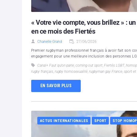
« Votre vie compte, vous brillez » :
en ce mois des Fiertés
Chanelle Grand
27/06/2026
Premier rugbyman professionnel français à avoir fait son c
engagement pour une meilleure inclusion des personnes LG
Canal+ Faut qu’on parle
,
coming out sport
,
Fiertés LGBT
,
homoph
rugby français
,
rugby homosexualité
,
rugbyman gay France
,
sport et
EN SAVOIR PLUS
ACTUS INTERNATIONALES
SPORT
STOP HOMOP