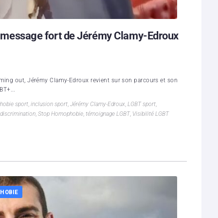
 un message fort de Jérémy Clamy-Edroux
oming out, Jérémy Clamy-Edroux revient sur son parcours et son
BT+...
obie sport
,
inclusion sport
,
Jérémy Clamy-Edroux
,
LGBT sport
,
 discrimination
,
Stop Homophobie
,
témoignage LGBT
,
Visibilité LGBT
HOBIE