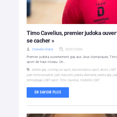
Timo Cavelius, premier judoka ouverte
se cacher »
Chanelle Grand
20/07/2026
Premier judoka ouvertement gay aux Jeux olympiques, Timo C
sport de haut niveau. Un...
athlète gay
,
coming out sport
,
discrimination sport
,
droits LGBT
judo homosexualité
,
judo masculin
,
judoka allemand
,
judoka gay
,
ju
témoignage LGBT sport
,
Timo Cavelius
,
Visibilité LGBT
EN SAVOIR PLUS