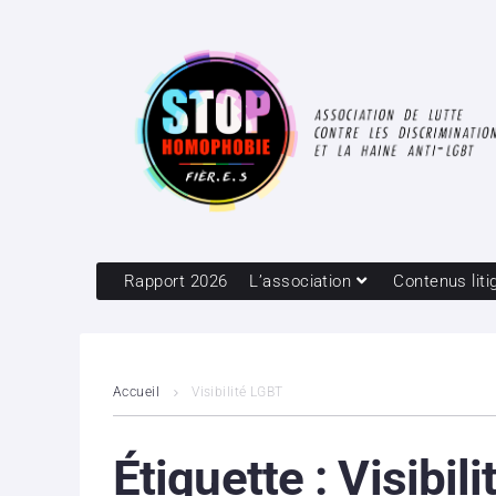
Rapport 2026
L’association
Contenus liti
Accueil
Visibilité LGBT
Étiquette :
Visibil