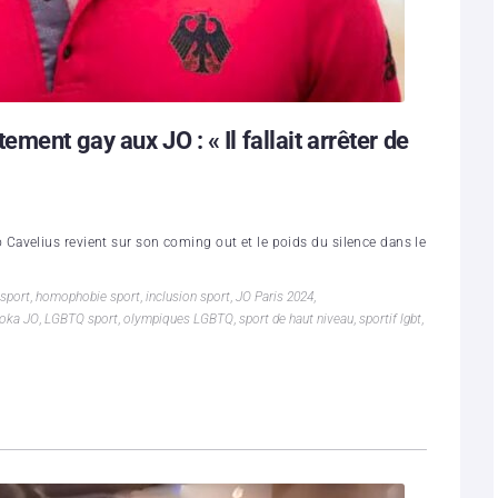
ment gay aux JO : « Il fallait arrêter de
avelius revient sur son coming out et le poids du silence dans le
 sport
,
homophobie sport
,
inclusion sport
,
JO Paris 2024
,
doka JO
,
LGBTQ sport
,
olympiques LGBTQ
,
sport de haut niveau
,
sportif lgbt
,