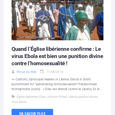
Quand l’Église libérienne confirme : Le
virus Ebola est bien une punition divine
contre l’homosexualité !
Revue du Web
11/08/2014
>> Catholic, Episcopal leaders in Liberia: Ebola is God’s
punishment for “penetrating homosexualism” Paranormale
homophobie (suite) : « Dieu est énervé contre le Liberia. Et le...
Église libérienne
,
Ellen Johnson Sirleaf
,
Liberia
,
punition divine
,
virus Ebola
EN SAVOIR PLUS