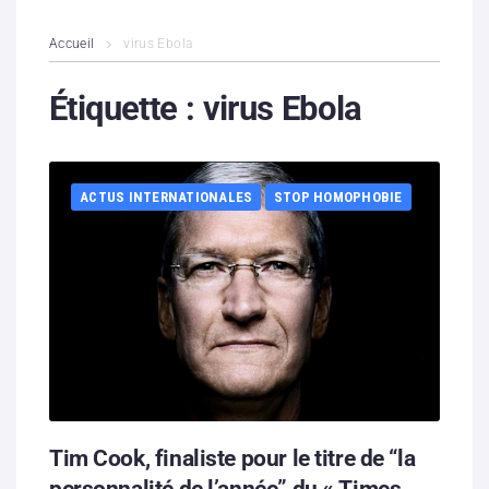
L’association
Accueil
virus Ebola
Contenus litigieux
Étiquette :
virus Ebola
Nous soutenir
ACTUS INTERNATIONALES
STOP HOMOPHOBIE
Boutique
Partenaires
Contacts
Hébergement solidaire
Tim Cook, finaliste pour le titre de “la