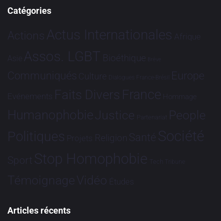
Catégories
Actus Internationales
Actions
Afrique
Assos. LGBT
Bioéthique
Asie
Brève
Communiqués
Europe
Culture
Dialogues France-Brésil
France
Faits Divers
Evénements
Hommage
Humanophobie
Justice
People
Partenariat
Société
Politiques
Santé
Religion
Projets
Stop Homophobie
Sport
Tech
Tribune
Vidéo
Témoignage
Études
Articles récents