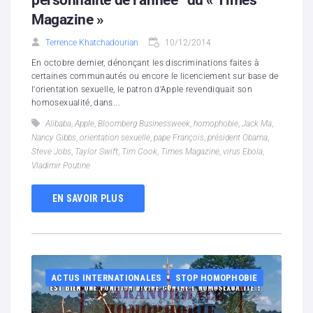
personnalité de l’année” du « Times
Magazine »
Terrence Khatchadourian
10/12/2014
En octobre dernier, dénonçant les discriminations faites à
certaines communautés ou encore le licenciement sur base de
l'orientation sexuelle, le patron d'Apple revendiquait son
homosexualité, dans...
Alibaba
,
Apple
,
Bloomberg Businessweek
,
homophobie
,
Jack Ma
,
Nancy Gibbs
,
orientation sexuelle
,
pape François
,
président Obama
,
Steve Jobs
,
Taylor Swift
,
Tim Cook
,
Times Magazine
,
virus Ebola
,
Vladimir Poutine
EN SAVOIR PLUS
ACTUS INTERNATIONALES
STOP HOMOPHOBIE