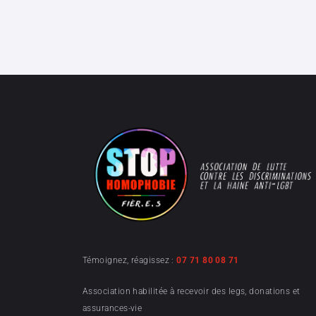
Témoignez, réagissez :
07 71 80 08 71
Association habilitée à recevoir des legs, donations et
assurances-vie