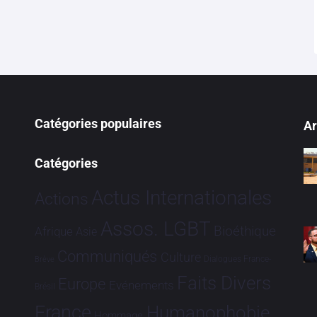
Catégories populaires
Ar
Catégories
Actus Internationales
Actions
Assos. LGBT
Bioéthique
Afrique
Asie
Communiqués
Culture
Dialogues France-
Brève
Faits Divers
Europe
Evénements
Brésil
France
Humanophobie
Hommage