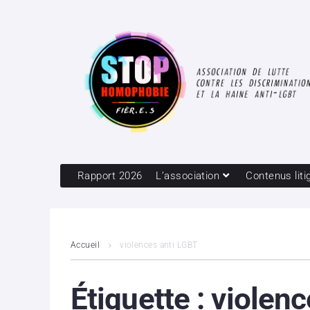
Rapport 2026
L’association
Contenus liti
Accueil
violences anti LGBT
Étiquette :
violenc