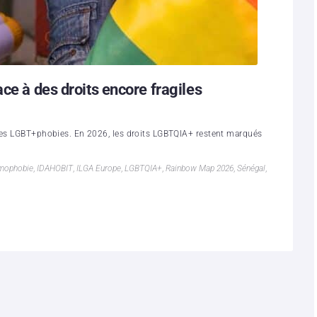
ce à des droits encore fragiles
 les LGBT+phobies. En 2026, les droits LGBTQIA+ restent marqués
mophobie
,
IDAHOBIT
,
ILGA Europe
,
LGBTQIA+
,
Rainbow Map 2026
,
Sénégal
,