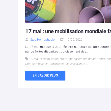
17 mai : une mobilisation mondiale fa
Stop Homophobie
17/05/2026
Le 17 mai marque la Journée internationale de lutte contre
par de fortes disparités : durcissement des...
17 mai
,
Discrimination
,
droits lgbt
,
égalité des droits
,
France
,
ho
Stop Homophobie
,
transphobie
,
violences anti LGBT
EN SAVOIR PLUS