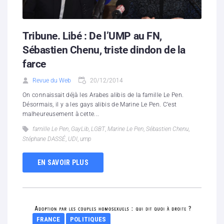
Tribune. Libé : De l’UMP au FN,
Sébastien Chenu, triste dindon de la
farce
Revue du Web
20/12/2014
On connaissait déjà les Arabes alibis de la famille Le Pen.
Désormais, il y a les gays alibis de Marine Le Pen. C’est
malheureusement à cette...
famille Le Pen
,
GayLib
,
LGBT
,
Marine Le Pen
,
Sébastien Chenu
,
Stéphane DASSÉ
,
UDI
,
ump
EN SAVOIR PLUS
FRANCE
POLITIQUES