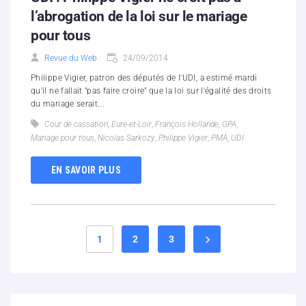
l’abrogation de la loi sur le mariage
pour tous
Revue du Web
24/09/2014
Philippe Vigier, patron des députés de l'UDI, a estimé mardi
qu'il ne fallait "pas faire croire" que la loi sur l'égalité des droits
du mariage serait...
Cour de cassation
,
Eure-et-Loir
,
François Hollande
,
GPA
,
Mariage pour tous
,
Nicolas Sarkozy
,
Philippe Vigier
,
PMA
,
UDI
EN SAVOIR PLUS
1
2
3