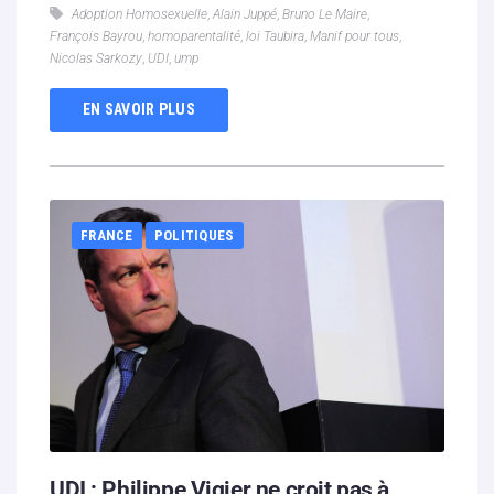
Adoption Homosexuelle
,
Alain Juppé
,
Bruno Le Maire
,
François Bayrou
,
homoparentalité
,
loi Taubira
,
Manif pour tous
,
Nicolas Sarkozy
,
UDI
,
ump
EN SAVOIR PLUS
FRANCE
POLITIQUES
UDI : Philippe Vigier ne croit pas à