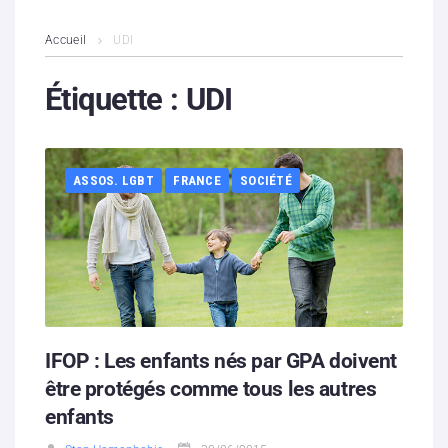
L’association
Accueil
UDI
Contenus litigieux
Étiquette :
UDI
Nous soutenir
ASSOS. LGBT
FRANCE
SOCIÉTÉ
Boutique
Partenaires
Contacts
Hébergement solidaire
IFOP : Les enfants nés par GPA doivent
être protégés comme tous les autres
enfants