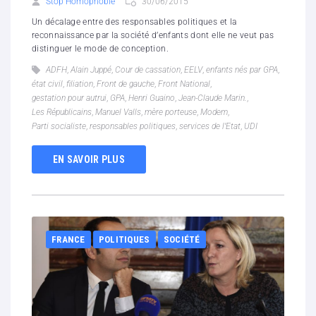
Stop Homophobie
30/06/2015
Un décalage entre des responsables politiques et la
reconnaissance par la société d’enfants dont elle ne veut pas
distinguer le mode de conception.
ADFH
,
Alain Juppé
,
Cour de cassation
,
EELV
,
enfants nés par GPA
,
état civil
,
filiation
,
Front de gauche
,
Front National
,
gestation pour autrui
,
GPA
,
Henri Guaino
,
Jean-Claude Marin.
,
Les Républicains
,
Manuel Valls
,
mère porteuse
,
Modem
,
Parti socialiste
,
responsables politiques
,
services de l’Etat
,
UDI
EN SAVOIR PLUS
FRANCE
POLITIQUES
SOCIÉTÉ