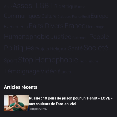
Assos. LGBT
Bioéthique
Asie
Brève
Communiqués
Europe
Culture
Dialogues France-Brésil
France
Faits Divers
Evénements
Hommage
Humanophobie
Justice
People
Partenariat
Société
Politiques
Santé
Religion
Projets
Stop Homophobie
Sport
Tech
Tribune
Vidéo
Témoignage
Études
Articles récents
Russie : 10 jours de prison pour un T-shirt « LOVE »
aux couleurs de l’arc-en-ciel
08/08/2026