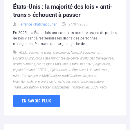
États-Unis : la majorité des lois « anti-
trans » échouent à passer
Terrence Khatchadourian
24/07/2025
En 2025, les États-Unis ont connu un nombre record de projets
de lois visant à restreindre les droits des personnes
transgenres. Pourtant, une large majorité de...
ACLU
,
activisme trans
,
Caroline du Nord
,
Discrimination
,
Donald Trump
,
droits des minorités de genre
,
droits des transgenres
,
droits humains
,
droits lgbt
,
États-Unis
,
États-Unis 2025
,
législation
,
législation anti-LGBTQ+
,
législations américaines
,
Lois anti-trans
,
minorités de genre
,
Mobilisation
,
mobilisation citoyenne
,
New Hampshire
,
projets de loi échoués
,
résistance législative
,
Trans Legislation Tracker
,
transgenres
,
Trump et les LGBT
,
veto
EN SAVOIR PLUS