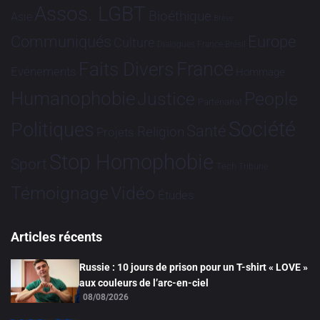
Assos. LGBT
Bioéthique
Asie
Brève
Communiqués
Europe
Culture
Dialogues France-Brésil
France
Faits Divers
Evénements
Hommage
Humanophobie
Justice
People
Partenariat
Société
Politiques
Santé
Religion
Projets
Stop Homophobie
Sport
Tech
Tribune
Vidéo
Témoignage
Études
Articles récents
Russie : 10 jours de prison pour un T-shirt « LOVE »
aux couleurs de l’arc-en-ciel
08/08/2026