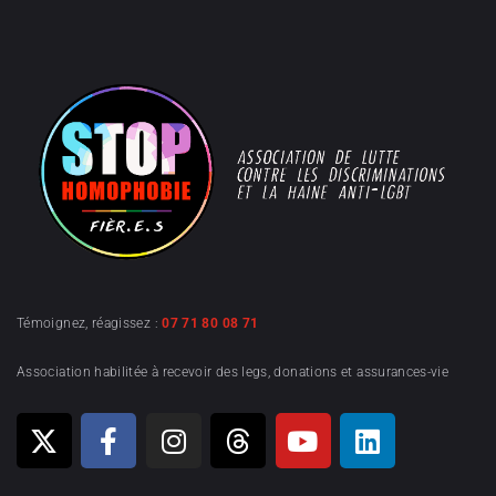
Témoignez, réagissez :
07 71 80 08 71
Association habilitée à recevoir des legs, donations et assurances-vie