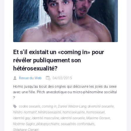
Et s’il existait un «coming in» pour
révéler publiquement son
hétérosexualité?
Revue du Web
04/02/2015
Homo jusqu’au bout des ongles qui découvre les joies du sexe
avec une fille. Pitch anecdotique ou micro-phénomène sociétal
?
codes sexuels
,
coming in
,
Daniel Welzer-Lang
,
diversité sexuelle
,
hétéro normatif
,
hétérosexualité
,
homosexualite
,
homosexuel
,
identité gay
,
identité masculine
,
identité sexuelle
,
Maxime Gorave
,
Noémie Saglio
,
pédopsychiatre
,
sexualités confondues
,
Stéphane Clerget