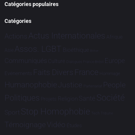
Catégories populaires
Catégories
Actus Internationales
Actions
Afrique
Assos. LGBT
Bioéthique
Asie
Brève
Communiqués
Europe
Culture
Dialogues France-Brésil
France
Faits Divers
Evénements
Hommage
Humanophobie
Justice
People
Partenariat
Société
Politiques
Santé
Religion
Projets
Stop Homophobie
Sport
Tech
Tribune
Vidéo
Témoignage
Études