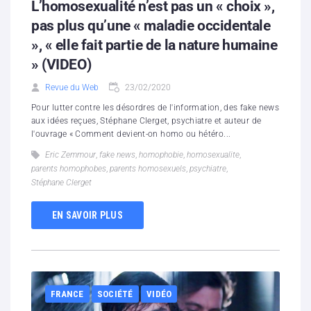
L’homosexualité n’est pas un « choix »,
pas plus qu’une « maladie occidentale
», « elle fait partie de la nature humaine
» (VIDEO)
Revue du Web
23/02/2020
Pour lutter contre les désordres de l'information, des fake news
aux idées reçues, Stéphane Clerget, psychiatre et auteur de
l'ouvrage « Comment devient-on homo ou hétéro...
Eric Zemmour
,
fake news
,
homophobie
,
homosexualite
,
parents homophobes
,
parents homosexuels
,
psychiatre
,
Stéphane Clerget
EN SAVOIR PLUS
FRANCE
SOCIÉTÉ
VIDÉO