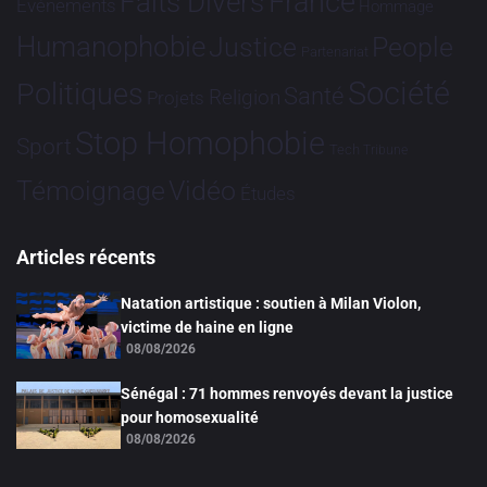
France
Faits Divers
Evénements
Hommage
Humanophobie
Justice
People
Partenariat
Société
Politiques
Santé
Religion
Projets
Stop Homophobie
Sport
Tech
Tribune
Vidéo
Témoignage
Études
Articles récents
Natation artistique : soutien à Milan Violon,
victime de haine en ligne
08/08/2026
Sénégal : 71 hommes renvoyés devant la justice
pour homosexualité
08/08/2026