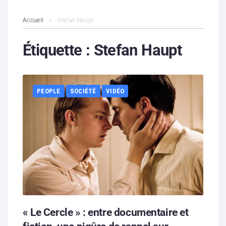
L’association
Accueil
Stefan Haupt
Contenus litigieux
Étiquette :
Stefan Haupt
Nous soutenir
PEOPLE
SOCIÉTÉ
VIDÉO
Boutique
Partenaires
Contacts
Hébergement solidaire
« Le Cercle » : entre documentaire et