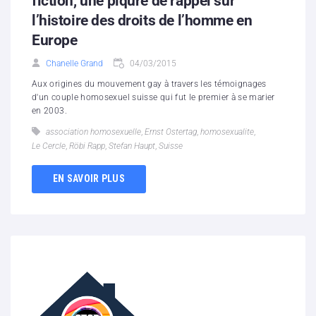
fiction, une piqûre de rappel sur
l’histoire des droits de l’homme en
Europe
Chanelle Grand
04/03/2015
Aux origines du mouvement gay à travers les témoignages
d'un couple homosexuel suisse qui fut le premier à se marier
en 2003.
association homosexuelle
,
Ernst Ostertag
,
homosexualite
,
Le Cercle
,
Röbi Rapp
,
Stefan Haupt
,
Suisse
EN SAVOIR PLUS