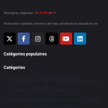
Témoignez, réagissez :
07 71 80 08 71
Association habilitée à recevoir des legs, donations et assurances-vie
Catégories populaires
Catégories
Actus Internationales
Actions
Afrique
Assos. LGBT
Bioéthique
Asie
Brève
Communiqués
Europe
Culture
Dialogues France-Brésil