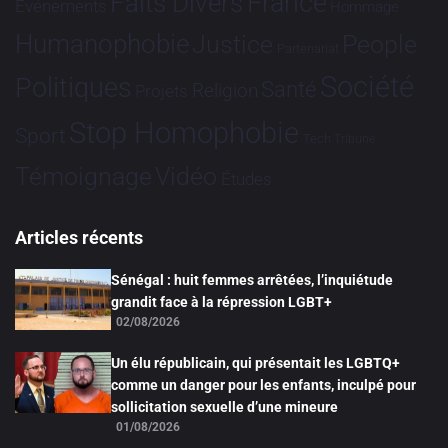
France
Faits Divers
Evénements
Hommage
Humanophobie
Justice
People
Partenariat
Société
Politiques
Santé
Religion
Projets
Stop Homophobie
Sport
Tech
Tribune
Vidéo
Témoignage
Études
Articles récents
Sénégal : huit femmes arrêtées, l’inquiétude
grandit face à la répression LGBT+
02/08/2026
Un élu républicain, qui présentait les LGBTQ+
comme un danger pour les enfants, inculpé pour
sollicitation sexuelle d’une mineure
01/08/2026