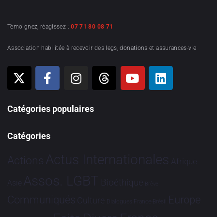
Témoignez, réagissez :
07 71 80 08 71
Association habilitée à recevoir des legs, donations et assurances-vie
Catégories populaires
Catégories
Actus Internationales
Actions
Afrique
Assos. LGBT
Bioéthique
Asie
Brève
Communiqués
Europe
Culture
Dialogues France-Brésil