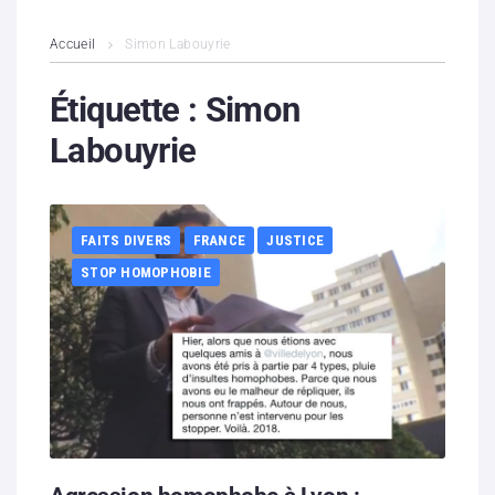
L’association
Accueil
Simon Labouyrie
Contenus litigieux
Étiquette :
Simon
Labouyrie
Nous soutenir
Boutique
FAITS DIVERS
FRANCE
JUSTICE
Partenaires
STOP HOMOPHOBIE
Contacts
Hébergement solidaire