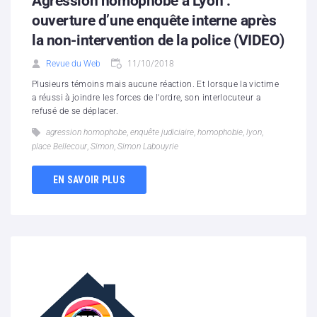
Agression homophobe à Lyon :
ouverture d’une enquête interne après
la non-intervention de la police (VIDEO)
Revue du Web
11/10/2018
Plusieurs témoins mais aucune réaction. Et lorsque la victime
a réussi à joindre les forces de l'ordre, son interlocuteur a
refusé de se déplacer.
agression homophobe
,
enquête judiciaire
,
homophobie
,
lyon
,
place Bellecour
,
Simon
,
Simon Labouyrie
EN SAVOIR PLUS