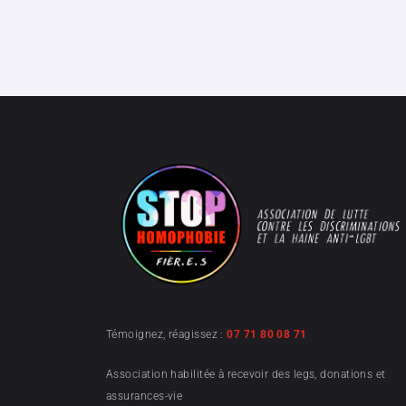
Témoignez, réagissez :
07 71 80 08 71
Association habilitée à recevoir des legs, donations et
assurances-vie