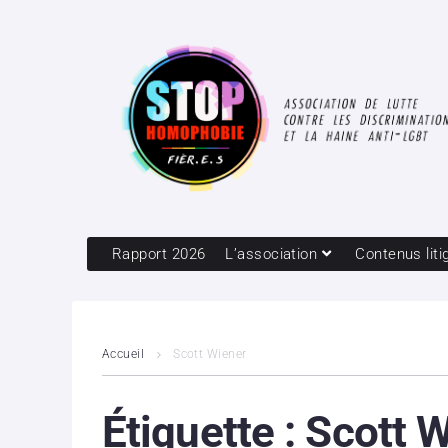
Rapport 2026
L’association
Contenus liti
Accueil
Scott Wiener
Étiquette :
Scott 