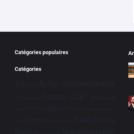
Catégories populaires
Ar
Catégories
Actus Internationales
Actions
Assos. LGBT
Bioéthique
Afrique
Asie
Communiqués
Culture
Dialogues France-
Brève
Faits Divers
Europe
Evénements
Brésil
France
Humanophobie
Hommage