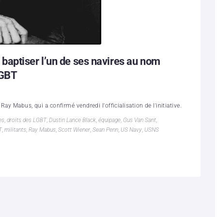
aptiser l’un de ses navires au nom
LGBT
ay Mabus, qui a confirmé vendredi l'officialisation de l'initiative.
es
,
droits des LGBT
,
Dustin Lance Black
,
équipage
,
Gus Van Sant
,
T
,
militants
,
Ray Mabus
,
Scott Wiener
,
Sean Penn
,
US Navy
,
USNS