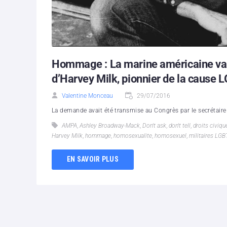
Hommage : La marine américaine va b
d’Harvey Milk, pionnier de la cause 
Valentine Monceau
29/07/2016
La demande avait été transmise au Congrès par le secrétaire R
AMPA
,
Ashley Broadway-Mack
,
Don't ask
,
don't tell
,
droits civiqu
Harvey Milk
,
hommage
,
homosexualite
,
homosexuel
,
militaires LGB
EN SAVOIR PLUS